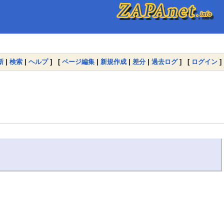
新
|
検索
|
ヘルプ
] [
ページ編集
|
新規作成
|
差分
|
過去ログ
] [
ログイン
]