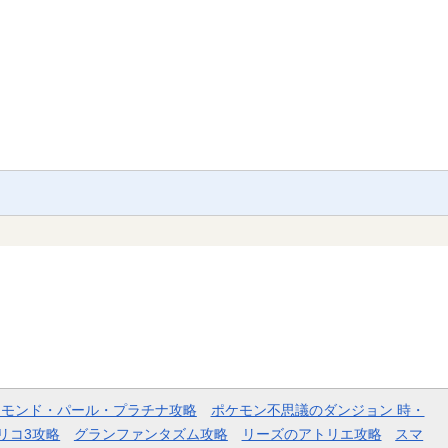
ヤモンド・パール・プラチナ攻略
ポケモン不思議のダンジョン 時・
リコ3攻略
グランファンタズム攻略
リーズのアトリエ攻略
スマ