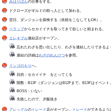
みはりばん
の仕事をする。
ドクローズがギルドの助っ人として加わる。
翌日、ダンジョンを探検する（依頼をこなしてもOK）。
ペラップ
からセカイイチを取ってきて欲しいと頼まれる。
エレキブル
連結店がオープン。
忘れたわざを思い出したり、わざを連結したりできるよ
連結の詳細は
わざのれんけつ
を参照。
リンゴのもり
へ。
目的：セカイイチ をとってくる
階数：B13F（ダンジョンはB12Fまで。B13Fはイベント
BOSS：いない
失敗したので、夕飯抜き
グレッグル
の
トレード
店がオープン。
トレード
ができるよう