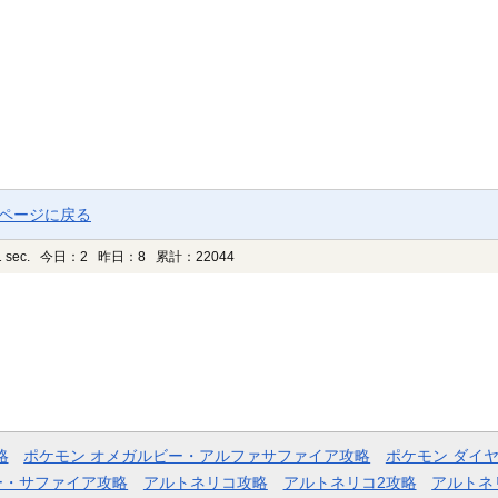
プページに戻る
 sec.
今日：2 昨日：8 累計：22044
略
ポケモン オメガルビー・アルファサファイア攻略
ポケモン ダイ
ー・サファイア攻略
アルトネリコ攻略
アルトネリコ2攻略
アルトネ