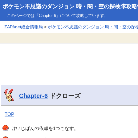
ポケモン不思議のダンジョン 時・闇・空の探検隊攻略W
このページでは「Chapter-6」について攻略しています。
ZAPAnet総合情報局
>
ポケモン不思議のダンジョン 時・闇・空の探検隊
Chapter-6
ドクローズ
†
TOP
けいじばんの依頼を1つこなす。