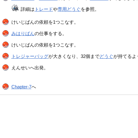
詳細は
トレード
や
専用どうぐ
を参照。
けいじばんの依頼を1つこなす。
みはりばん
の仕事をする。
けいじばんの依頼を1つこなす。
トレジャーバッグ
が大きくなり、32個まで
どうぐ
が持てるよ
えんせいへ出発。
Chapter-7
へ