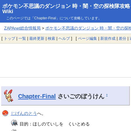
ポケモン不思議のダンジョン 時・闇・空の探検隊攻略
Wiki
このページでは「Chapter-Final」について攻略しています。
ZAPAnet総合情報局
>
ポケモン不思議のダンジョン 時・闇・空の探検隊
[
トップ
|
一覧
|
最終更新
|
検索
|
ヘルプ
] [
ページ編集
|
新規作成
|
差分
|
Chapter-Final
さいごのぼうけん
†
じげんのとう
へ。
目的：ほしのていしを くいとめる