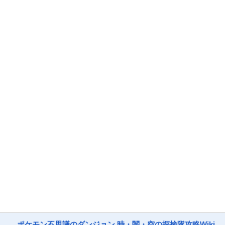
ポケモン不思議のダンジョン 時・闇・空の探検隊攻略Wiki