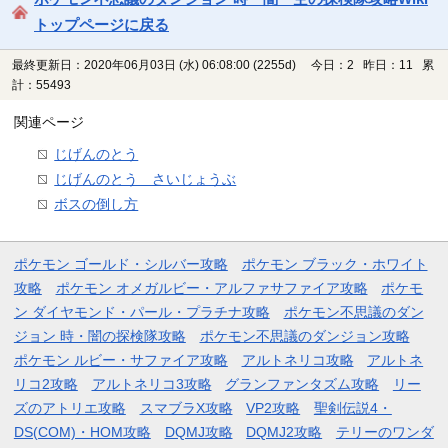
トップページに戻る
最終更新日：2020年06月03日 (水) 06:08:00
(2255d)
今日：2 昨日：11 累
計：55493
関連ページ
じげんのとう
じげんのとう さいじょうぶ
ボスの倒し方
ポケモン ゴールド・シルバー攻略
ポケモン ブラック・ホワイト
攻略
ポケモン オメガルビー・アルファサファイア攻略
ポケモ
ン ダイヤモンド・パール・プラチナ攻略
ポケモン不思議のダン
ジョン 時・闇の探検隊攻略
ポケモン不思議のダンジョン攻略
ポケモン ルビー・サファイア攻略
アルトネリコ攻略
アルトネ
リコ2攻略
アルトネリコ3攻略
グランファンタズム攻略
リー
ズのアトリエ攻略
スマブラX攻略
VP2攻略
聖剣伝説4・
DS(COM)・HOM攻略
DQMJ攻略
DQMJ2攻略
テリーのワンダ