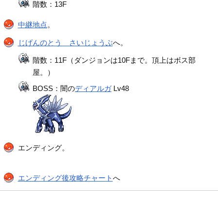
階数：13F
中継地点
。
じげんのとう さいじょうぶ
へ。
階数：11F（ダンジョンは10Fまで。頂上はボス部
屋。）
BOSS：闇の
ディアルガ
Lv48
エンディング。
エンディング後攻略チャート
へ