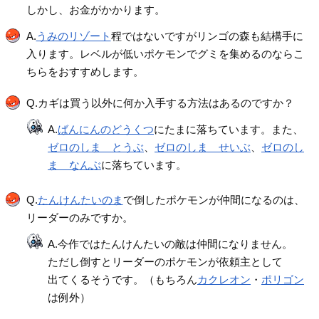
しかし、お金がかかります。
A.
うみのリゾート
程ではないですがリンゴの森も結構手に
入ります。レベルが低いポケモンでグミを集めるのならこ
ちらをおすすめします。
Q.カギは買う以外に何か入手する方法はあるのですか？
A.
ばんにんのどうくつ
にたまに落ちています。また、
ゼロのしま とうぶ
、
ゼロのしま せいぶ
、
ゼロのし
ま なんぶ
に落ちています。
Q.
たんけんたいのま
で倒したポケモンが仲間になるのは、
リーダーのみですか。
A.今作ではたんけんたいの敵は仲間になりません。
ただし倒すとリーダーのポケモンが依頼主として
出てくるそうです。（もちろん
カクレオン
・
ポリゴン
は例外）