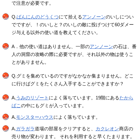
で注意が必要です。
Q.
ばんにんのどうくつ
にて拾える
アンノーン
のいしについ
でですが、！のいしと？のいしの敵に投げつけて60ダメー
ジ与える以外の使い道を教えてください。
A．他の使い道はありません、一部の
アンノーン
の石は、番
人の洞窟の攻略の際に必要ですが、それ以外の物は使うこ
とがありません。
Q.グミを集めているのですがなかなか集まりません。どこ
に行けばグミをたくさん入手することができますか？
A.
うみのリゾート
によく落ちています。19階にある
たから
ばこ
の中にもグミが入っています。
A.
モンスターハウス
によく落ちています。
A.
ガラガラ
道場の部屋をクリアすると、
カクレオン
商店の
売り物が変わります。 それを利用すると早くたまります。