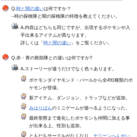
Q.
時と闇の違い
は何ですか？
--時の探検隊と闇の探検隊の特徴を教えてください。
A.内容はどちらも同じですが、出現するポケモンや入
手出来るアイテムが異なります。
詳しくは「
時と闇の違い
」をご覧ください。
Q.赤・青の救助隊との違いは何ですか?
A.ストーリーが違うだけでなく色々あります。
ポケモンダイヤモンド・パールから全491種類のポ
ケモンが登場。
新アイテム、ダンジョン、トラップなどが追加。
みはりばん
のミニゲームが遊べるようになった。
最終形態まで進化したポケモンも仲間に加える事
が出来る上、性別も追加。
ともだちサークルがなくなり、
チリーンへんせい