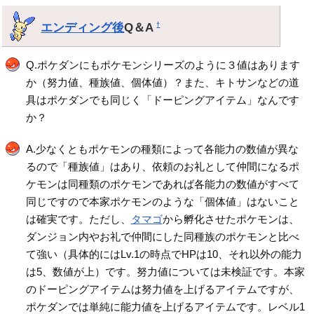
エンディング後
Q＆A
†
Q.ポケダンにもポケモンシリーズのように３値はあります
か（努力値、種族値、個体値）？また、キトサンなどの道
具はポケダンでも同じく「ドーピングアイテム」なんです
か？
A.少なくともポケモンの種類によって各能力の数値が異な
るので「種族値」はあり、依頼のお礼として仲間になるポ
ケモンは同種類のポケモンであれば各能力の数値がすべて
同じですので本家ポケモンのような「個体値」はないこと
は確実です。ただし、
タマゴ
から孵化させたポケモンは、
ダンジョン内やお礼で仲間にした同種族のポケモンと比べ
て強い（具体的にはLv.1の時点でHPは10、それ以外の能力
は5、数値が上）です。努力値については未検証です。本家
のドーピングアイテムは努力値を上げるアイテムですが、
ポケダンでは単純に能力値を上げるアイテムです。レベル1