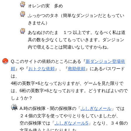
オレンの実 多め
ふっかつのタネ（簡単なダンジョンだともってい
きません）
あなぬけのたま １つ 以上です。なるべく私は道
具の数を少なくしてもっていきます。ダンジョン
内で増えることは間違いなしですからね。
Q.このサイトの依頼のところにある『
新ダンジョン登場依
頼
』や『
おトクな依頼
』、『
救助依頼
』にあるパスワード
は、
4桁の英数字×6となっておりますが、ゲームを見た限りで
は、6桁の英数字×6となっております。どうすればよいので
しょうか？
A.時の探検隊・闇の探検隊の「
ふしぎなメール
」では
２４個の文字を使ってやりとりをしていましたが、
空の探検隊では「
ふしぎなメールS
」となり、３４個の
文字を使うようになりました。