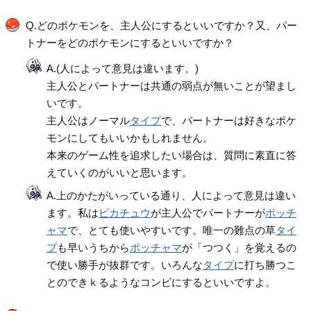
Q.どのポケモンを、主人公にするといいですか？又、パー
トナーをどのポケモンにするといいですか？
A.(人によって意見は違います。)
主人公とパートナーは共通の弱点が無いことが望まし
いです。
主人公はノーマル
タイプ
で、パートナーは好きなポケ
モンにしてもいいかもしれません。
本来のゲーム性を追求したい場合は、質問に素直に答
えていくのがいいと思います。
A.上のかたがいっている通り、人によって意見は違い
ます。私は
ピカチュウ
が主人公でパートナーが
ポッチ
ャマ
で、とても使いやすいです。唯一の難点の草
タイ
プ
も早いうちから
ポッチャマ
が「つつく」を覚えるの
で使い勝手が抜群です。いろんな
タイプ
に打ち勝つこ
とのできｋるようなコンビにするといいですよ。