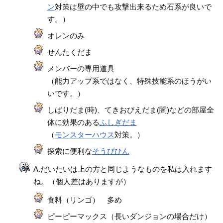
ン
対策は壁の中でも攻撃出来るため石系が良いで
す。）
オレンのみ
せんたくだま
メンバーの専用道具
（能力アップ系ではなく、特殊技能系のほうがい
いです。）
しばりだま(時)、てきおびえだま(闇)などの部屋全
体に効果のある
ふしぎだま
（
モンスターハウス
対策。）
探索に便利な
そうびひん
A.だいたいは上の方と同じようなものを私は入れます
ね。（個人差はありますが）
食料（リンゴ） 多め
ピーピーマックス（長いダンジョンの場合だけ）