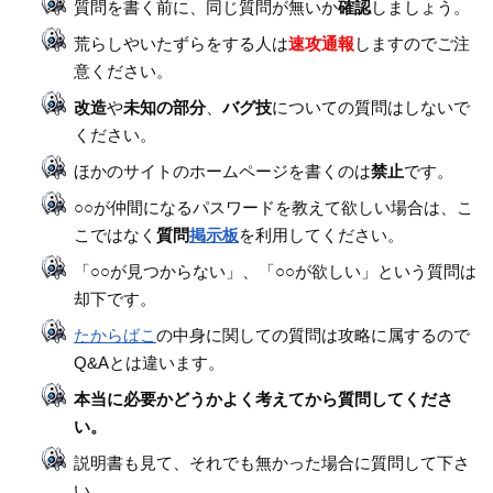
質問を書く前に、同じ質問が無いか
確認
しましょう。
荒らしやいたずらをする人は
速攻通報
しますのでご注
意ください。
改造
や
未知の部分
、
バグ技
についての質問はしないで
ください。
ほかのサイトのホームページを書くのは
禁止
です。
○○が仲間になるパスワードを教えて欲しい場合は、こ
こではなく
質問
掲示板
を利用してください。
「○○が見つからない」、「○○が欲しい」という質問は
却下です。
たからばこ
の中身に関しての質問は攻略に属するので
Q&Aとは違います。
本当に必要かどうかよく考えてから質問してくださ
い。
説明書も見て、それでも無かった場合に質問して下さ
い。