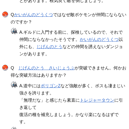
とがあります。根気良く敵を倒しましょう。
Q
かいがんのどうくつ
ではなぜ敵ポケモンが仲間にならない
のですか？
A.ギルドに入門する前に、探検しているので、それで
仲間にならなかったそうです。
かいがんのどうくつ
以
外にも、
じげんのとう
などの仲間を誘えないダンジョ
ンがあります。
Q
じげんのとう さいじょうぶ
が突破できません。何かお
得な突破方法はありますか？
A.道中には
ポリゴンZ
など強敵が多く、ボスも凄まじい
強さを誇ります。
「無理だな」と感じたら素直に
トレジャータウン
に引
き返して
復活の種を補充しましょう。かなり楽になるはずで
す。