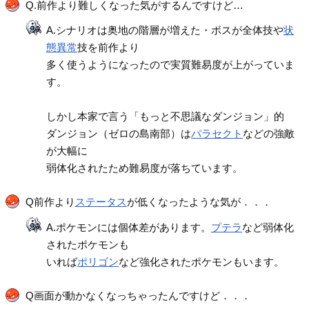
Q.前作より難しくなった気がするんですけど…
A.シナリオは奥地の階層が増えた・ボスが全体技や
状
態異常
技を前作より
多く使うようになったので実質難易度が上がっていま
す。
しかし本家で言う「もっと不思議なダンジョン」的
ダンジョン（ゼロの島南部）は
パラセクト
などの強敵
が大幅に
弱体化されたため難易度が落ちています。
Q前作より
ステータス
が低くなったような気が．．．
A.ポケモンには個体差があります。
プテラ
など弱体化
されたポケモンも
いれば
ポリゴン
など強化されたポケモンもいます。
Q画面が動かなくなっちゃったんですけど．．．