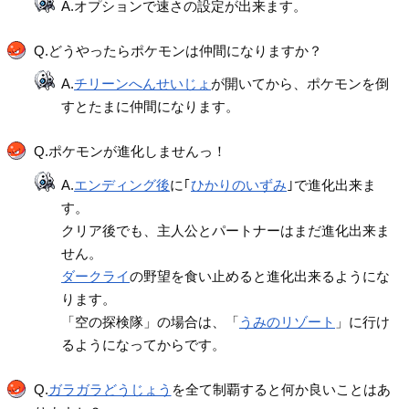
A.オプションで速さの設定が出来ます。
Q.どうやったらポケモンは仲間になりますか？
A.
チリーンへんせいじょ
が開いてから、ポケモンを倒
すとたまに仲間になります。
Q.ポケモンが進化しませんっ！
A.
エンディング後
に｢
ひかりのいずみ
｣で進化出来ま
す。
クリア後でも、主人公とパートナーはまだ進化出来ま
せん。
ダークライ
の野望を食い止めると進化出来るようにな
ります。
「空の探検隊」の場合は、「
うみのリゾート
」に行け
るようになってからです。
Q.
ガラガラどうじょう
を全て制覇すると何か良いことはあ