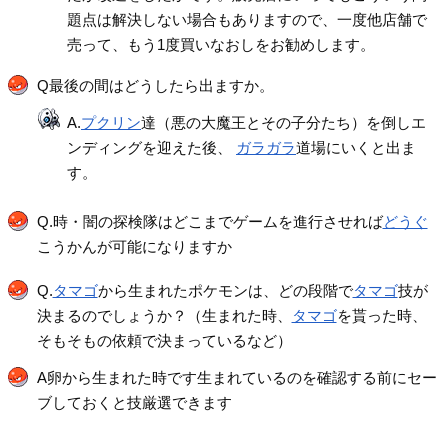
題点は解決しない場合もありますので、一度他店舗で
売って、もう1度買いなおしをお勧めします。
Q最後の間はどうしたら出ますか。
A.
プクリン
達（悪の大魔王とその子分たち）を倒しエ
ンディングを迎えた後、
ガラガラ
道場にいくと出ま
す。
Q.時・闇の探検隊はどこまでゲームを進行させれば
どうぐ
こうかんが可能になりますか
Q.
タマゴ
から生まれたポケモンは、どの段階で
タマゴ
技が
決まるのでしょうか？（生まれた時、
タマゴ
を貰った時、
そもそもの依頼で決まっているなど）
A卵から生まれた時です生まれているのを確認する前にセー
ブしておくと技厳選できます