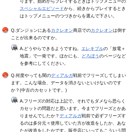
ります。始めからプレイするときはトップメニューの
スペシャルエピソード
から、続きからプレイするとき
はトップメニューのつづきからを選んで下さい。
Q.ダンジョンにある
カクレオン
商店での
カクレオン
は倒す
ことが出来るのですか。
A.どうやらできるようですね。
エレキブル
の「放電＋
地震」で一発です。ほかにも、
どろぼう
のページなど
を参考にしてください。
Q.何度やっても闇の
ディアルガ
戦前でフリーズしてしまい
ます。こんな場合、データを消さないといけないのです
か？(中古のカセットです。)
A.フリーズの対応は上記で。それでもダメなら恐らく
カセットの問題だと思います。今までフリーズとかあ
りませんでしたか？
ディアルガ
戦前で必ずフリーズす
るのは多分元々使用していた方が改造をしたか、あな
たが改造をしたかです。販売店にいってもこういう問