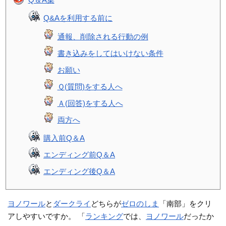
Q&Aを利用する前に
通報、削除される行動の例
書き込みをしてはいけない条件
お願い
Ｑ(質問)をする人へ
Ａ(回答)をする人へ
両方へ
購入前Q＆A
エンディング前Q＆A
エンディング後Q＆A
ヨノワール
と
ダークライ
どちらが
ゼロのしま
「南部」をクリ
アしやすいですか。 「
ランキング
では、
ヨノワール
だったか