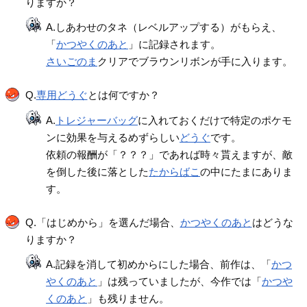
りますか？
A.しあわせのタネ（レベルアップする）がもらえ、
「
かつやくのあと
」に記録されます。
さいごのま
クリアでブラウンリボンが手に入ります。
Q.
専用どうぐ
とは何ですか？
A.
トレジャーバッグ
に入れておくだけで特定のポケモ
ンに効果を与えるめずらしい
どうぐ
です。
依頼の報酬が「？？？」であれば時々貰えますが、敵
を倒した後に落とした
たからばこ
の中にたまにありま
す。
Q.「はじめから」を選んだ場合、
かつやくのあと
はどうな
りますか？
A.記録を消して初めからにした場合、前作は、「
かつ
やくのあと
」は残っていましたが、今作では「
かつや
くのあと
」も残りません。