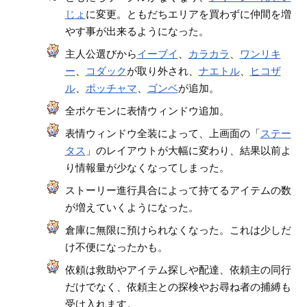
じょ
に変更。ともだちエリアを買わずに仲間を増
やす事が出来るようになった。
主人公選びから
イーブイ
、
カラカラ
、
ワンリキ
ー
、
コダック
が取り外され、
ナエトル
、
ヒコザ
ル
、
ポッチャマ
、
ゴンベ
が追加。
全ポケモンに表情ウィンドウ追加。
表情ウィンドウ全装によって、上画面の「
ステー
タス
」のレイアウトが大幅に変わり、結果以前よ
り情報量が少なくなってしまった。
ストーリー進行具合によって持てるアイテムの数
が増えていくようになった。
倉庫に無限に預けられなくなった。これは少しだ
け不便になったかも。
依頼は救助やアイテム探しや配達、依頼主の同行
だけでなく、依頼主との探検やお尋ね者の捕縛も
受け入れます。