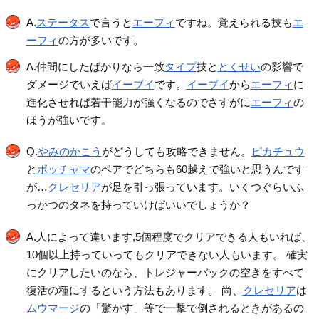
A.
ステータス
で言うと
エーフィ
ですね。覚えられる技も
エ
ーフィ
の方が多いです。
A.仲間にしたばかりなら一致
タイプ
技と
とくせい
の影響で
ダメージでいえば
イーブイ
です。
イーブイ
から
エーフィ
に
進化させれば若干能力が強くなるのでさすがに
エーフィ
の
ほうが強いです。
Q.
やみのかこう
がどうしても攻略できません。
ピカチュウ
と
ポッチャマ
のペアでどちらも60越えで強いと思うんです
が…
クレセリア
が足を引っ張っています。いくつぐらいふ
っかつのタネを持っていけばいいでしょうか？
A.人によって違います,5個程度でクリアできる人もいれば、
10個以上持っていってもクリアできない人もいます。 確実
にクリアしたいのなら、トレジャーバックの空きをすべて
復活の種にするという方法もあります。 尚、
クレセリア
は
ムウマージ
の「驚かす」等で一撃で倒されるときがあるの