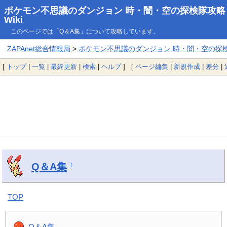
ポケモン不思議のダンジョン 時・闇・空の探検隊攻略
Wiki
このページでは「Q＆A集」について攻略しています。
ZAPAnet総合情報局
>
ポケモン不思議のダンジョン 時・闇・空の探検隊
[
トップ
|
一覧
|
最終更新
|
検索
|
ヘルプ
] [
ページ編集
|
新規作成
|
差分
|
Q＆A集
†
TOP
Q＆A集