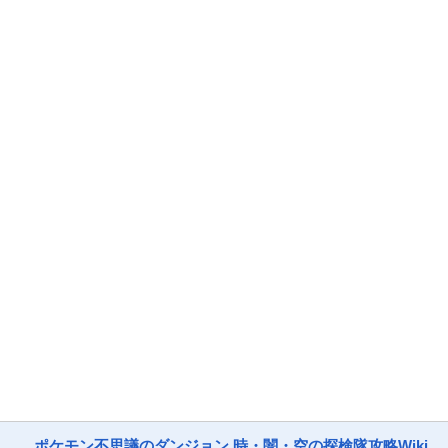
ポケモン不思議のダンジョン 時・闇・空の探検隊攻略Wiki