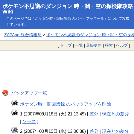
ポケモン不思議のダンジョン 時・闇・空の探検隊攻略
Wiki
このページでは「ポケダン時・闇回想録 のバックアップ一覧」について攻略
しています。
ZAPAnet総合情報局
>
ポケモン不思議のダンジョン 時・闇・空の探検隊
[
トップ
|
一覧
|
最終更新
|
検索
|
ヘルプ
]
バックアップ一覧
ポケダン時・闇回想録 のバックアップを削除
1 (2007年09月18日 (火) 21:13:49) [
差分
|
現在との差分
|
ソース
]
2 (2007年09月19日 (水) 13:06:38) [
差分
|
現在との差分