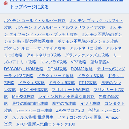
トップページに戻る
ポケモン ゴールド・シルバー攻略
ポケモン ブラック・ホワイト
攻略
ポケモン オメガルビー・アルファサファイア攻略
ポケモ
ン ダイヤモンド・パール・プラチナ攻略
ポケモン不思議のダン
ジョン 時・闇の探検隊攻略
ポケモン不思議のダンジョン攻略
ポケモン ルビー・サファイア攻略
アルトネリコ攻略
アルトネ
リコ2攻略
アルトネリコ3攻略
グランファンタズム攻略
リー
ズのアトリエ攻略
スマブラX攻略
VP2攻略
聖剣伝説4・
DS(COM)・HOM攻略
DQMJ攻略
DQMJ2攻略
テリーのワンダ
ーランド3D攻略
ドラクエソード攻略
ドラクエ6攻略
ドラクエ
7攻略
ドラクエ8攻略
ドラクエ9攻略
FF12攻略
風来のシレ
ン攻略
MOTHER3攻略
マリオカートWii攻略
マリオカート7攻
略
MHP2G攻略
レイトン教授と不思議な町攻略
悪魔の箱攻
略
最後の時間旅行攻略
魔神の笛攻略
イヅナ攻略
コンタクト
攻略
カードヒーロー攻略
ZAPAブログ2.0
色読みトレーニン
グ
ステルス将棋 棋譜再生
ファミコンのプレイ画像
Amazon
楽天
J-POP最新人気曲ランキング100