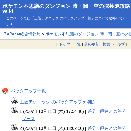
ポケモン不思議のダンジョン 時・闇・空の探検隊攻略
Wiki
このページでは「上級テクニック のバックアップ一覧」について攻略してい
ます。
ZAPAnet総合情報局
>
ポケモン不思議のダンジョン 時・闇・空の探検隊
[
トップ
|
一覧
|
最終更新
|
検索
|
ヘルプ
]
バックアップ一覧
上級テクニック のバックアップを削除
1 (2007年10月11日 (木) 17:54:40) [
差分
|
現在との差分
|
ソース
]
2 (2007年10月11日 (木) 18:02:56) [
差分
|
現在との差分