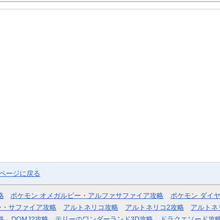
プページに戻る
略
ポケモン オメガルビー・アルファサファイア攻略
ポケモン ダイ
ー・サファイア攻略
アルトネリコ攻略
アルトネリコ2攻略
アルトネ
略
DQMJ2攻略
テリーのワンダーランド3D攻略
ドラクエソード攻