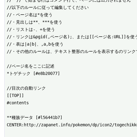
// "//"で始まる行はコメント行で、ページには出力されません

//以下のルールに従って編集してください

//・ページ名は*を使う

//・見出しは**、***を使う

//・リストは-、+を使う

//・リンクは&pgid(,ページ名);、または[[ページ名:URL]]を使う
//・表は|a|b|、,a,bを使う

//・その他のルールは、テキスト整形のルールを表示するのリンクで
//ページ名をここに記述

*トゲチック [#e8b20077]

//目次の自動リンク

[[TOP]]

#contents

**種族データ [#l56441b7]

CENTER:http://zapanet.info/pokemon/dp/icon2/togechikku