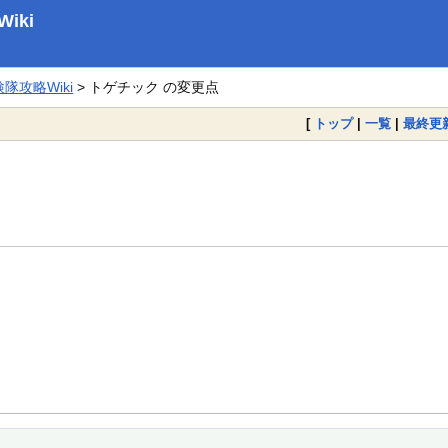
iki
攻略Wiki
> トゲチック の変更点
[
トップ
|
一覧
|
最終更