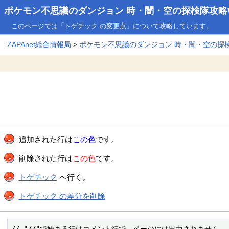
ポケモン不思議のダンジョン 時・闇・空の探検隊攻略W
このページでは「トゲチック の変更点」について攻略しています。
ZAPAnet総合情報局
>
ポケモン不思議のダンジョン 時・闇・空の探検隊
追加された行は
この色
です。
削除された行は
この色
です。
トゲチック
へ行く。
トゲチック の差分を削除