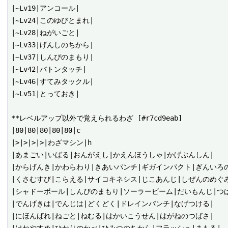
|~Lv19|アンコール|

|~Lv24|このゆびとまれ|

|~Lv28|ねがいごと|

|~Lv33|げんしのちから|

|~Lv37|しんぴのまもり|

|~Lv42|バトンタッチ|

|~Lv46|すてみタックル|

|~Lv51|とっておき|

**レベルアップ以外で覚えられるわざ [#r7cd9eab]

|80|80|80|80|80|c

|>|>|>|>|わざマシン|h

|あまごい|いばる|おんがえし|かえんほうしゃ|かげぶんしん|

|からげんき|かわらわり|きあいパンチ|ギガインパクト|ぎんいろの
|くさむすび|こらえる|サイコキネシス|じこあんじ|しぜんのめぐみ
|シャドーボール|しんぴのまもり|ソーラービーム|だいもんじ|つば
|でんげきは|でんじは|どくどく|ドレインパンチ|なげつける|

|にほんばれ|ねごと|ねむる|はかいこうせん|はがねのつばさ|
