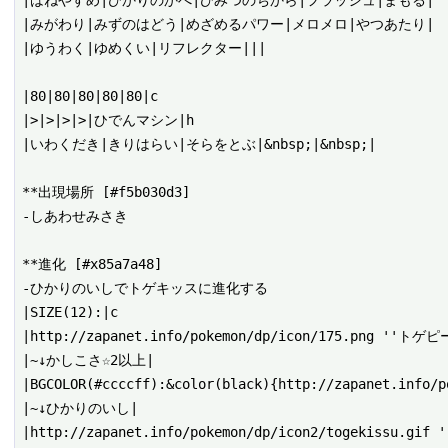
|はねやすめ|ひかりのかべ|ひみつのちから|フラッシュ|まもる|

|みがわり|みずのはどう|めざめるパワー|メロメロ|やつあたり|

|ゆうわく|ゆめくい|リフレクター|||

|80|80|80|80|80|c

|>|>|>|>|ひでんマシン|h

|いわくだき|きりはらい|そらをとぶ|&nbsp;|&nbsp;|

**出現場所 [#f5b030d3]

-しあわせみさき

**進化 [#x85a7a48]

-ひかりのいしでトゲキッスに進化する

|SIZE(12):|c

|http://zapanet.info/pokemon/dp/icon/175.png ''トゲピー
|~↓かしこさ☆2以上|

|BGCOLOR(#ccccff):&color(black){http://zapanet.info
|~↓ひかりのいし|
