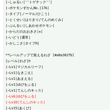
|~しゅるい|''トゲチック''|

|~ポケモンずかんNo.|176|

|~タイプ|ノーマル/ひこう|

|~とくせい|はりきり/てんのめぐみ|

|~ぶんるい|しあわせポケモン|

|~からだのおおきさ|★|

|~いどう|通常|

|~かしこさ|タイプH|

**レベルアップで覚えるわざ [#a8a382fb]

|レベル|わざ|h

|~Lv1|マジカルリーフ|

|~Lv1|なきごえ|

|~Lv1|あまえる|

|~Lv1|ゆびをふる|

|~Lv6|ゆびをふる|
|~Lv10|てんしのキッス|
|~Lv15|あくび|
