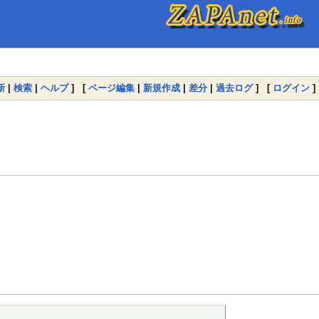
新
|
検索
|
ヘルプ
] [
ページ編集
|
新規作成
|
差分
|
過去ログ
] [
ログイン
]