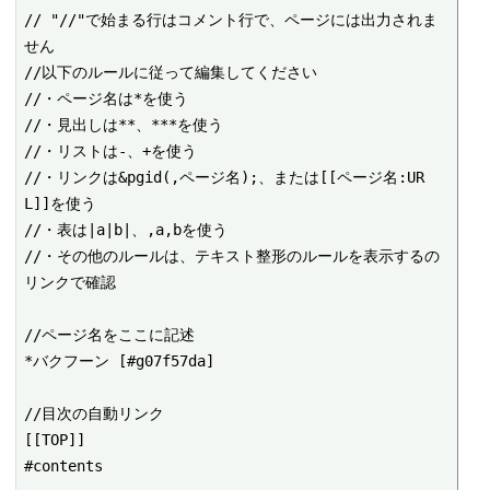
// "//"で始まる行はコメント行で、ページには出力されま
せん

//以下のルールに従って編集してください

//・ページ名は*を使う

//・見出しは**、***を使う

//・リストは-、+を使う

//・リンクは&pgid(,ページ名);、または[[ページ名:UR
L]]を使う

//・表は|a|b|、,a,bを使う

//・その他のルールは、テキスト整形のルールを表示するの
リンクで確認

//ページ名をここに記述

*バクフーン [#g07f57da]

//目次の自動リンク

[[TOP]]

#contents
