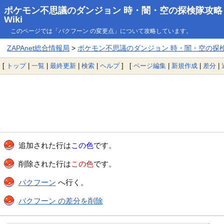
ポケモン不思議のダンジョン 時・闇・空の探検隊攻略
Wiki
このページでは「バクフーン の変更点」について攻略しています。
ZAPAnet総合情報局
>
ポケモン不思議のダンジョン 時・闇・空の探検隊
[
トップ
|
一覧
|
最終更新
|
検索
|
ヘルプ
] [
ページ編集
|
新規作成
|
差分
|
追加された行は
この色
です。
削除された行は
この色
です。
バクフーン
へ行く。
バクフーン の差分を削除