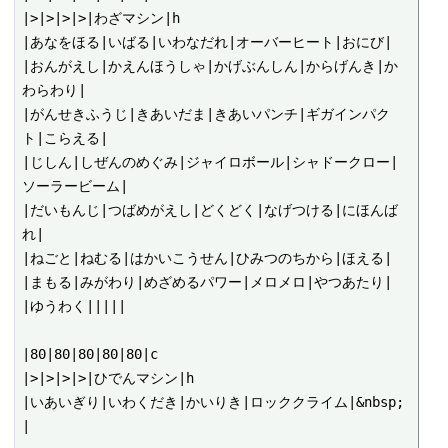
|>|>|>|>|わざマシン|h

|あなをほる|いばる|いわなだれ|オーバーヒート|おにび|

|おんがえし|かえんほうしゃ|かげぶんしん|からげんき|か
わらわり|

|がんせきふうじ|きあいだま|きあいパンチ|ギガインパク
ト|こらえる|

|じしん|しぜんのめぐみ|ジャイロボール|シャドークロー|
ソーラービーム|

|だいもんじ|つばめがえし|どくどく|なげつける|にほんば
れ|

|ねごと|ねむる|はかいこうせん|ひみつのちから|ほえる|

|まもる|みがわり|めざめるパワー|メロメロ|やつあたり|

|ゆうわく|||||

|80|80|80|80|80|c

|>|>|>|>|ひでんマシン|h

|いあいぎり|いわくだき|かいりき|ロッククライム|&nbsp;
|
