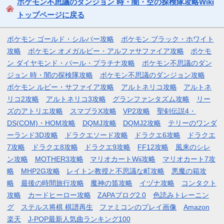
ポケモン不思議のダンジョン 時・闇・空の探検隊攻略Wiki
トップページに戻る
ポケモン ゴールド・シルバー攻略
ポケモン ブラック・ホワイト
攻略
ポケモン オメガルビー・アルファサファイア攻略
ポケモ
ン ダイヤモンド・パール・プラチナ攻略
ポケモン不思議のダン
ジョン 時・闇の探検隊攻略
ポケモン不思議のダンジョン攻略
ポケモン ルビー・サファイア攻略
アルトネリコ攻略
アルトネ
リコ2攻略
アルトネリコ3攻略
グランファンタズム攻略
リー
ズのアトリエ攻略
スマブラX攻略
VP2攻略
聖剣伝説4・
DS(COM)・HOM攻略
DQMJ攻略
DQMJ2攻略
テリーのワンダ
ーランド3D攻略
ドラクエソード攻略
ドラクエ6攻略
ドラクエ
7攻略
ドラクエ8攻略
ドラクエ9攻略
FF12攻略
風来のシレ
ン攻略
MOTHER3攻略
マリオカートWii攻略
マリオカート7攻
略
MHP2G攻略
レイトン教授と不思議な町攻略
悪魔の箱攻
略
最後の時間旅行攻略
魔神の笛攻略
イヅナ攻略
コンタクト
攻略
カードヒーロー攻略
ZAPAブログ2.0
色読みトレーニン
グ
ステルス将棋 棋譜再生
ファミコンのプレイ画像
Amazon
楽天
J-POP最新人気曲ランキング100