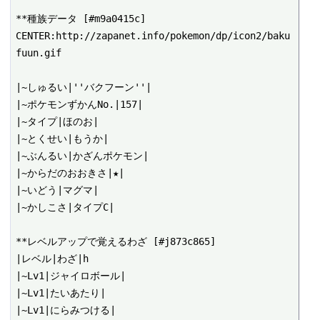
**種族データ [#m9a0415c]

CENTER:http://zapanet.info/pokemon/dp/icon2/baku
fuun.gif

|~しゅるい|''バクフーン''|

|~ポケモンずかんNo.|157|

|~タイプ|ほのお|

|~とくせい|もうか|

|~ぶんるい|かざんポケモン|

|~からだのおおきさ|★|

|~いどう|マグマ|

|~かしこさ|タイプC|

**レベルアップで覚えるわざ [#j873c865]

|レベル|わざ|h

|~Lv1|ジャイロボール|

|~Lv1|たいあたり|

|~Lv1|にらみつける|
