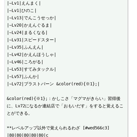
|~Lv1|えんまく|

|~Lv1|ひのこ|

|~Lv13|でんこうせっか|

|~Lv20|かえんぐるま|

|~Lv24|まるくなる|

|~Lv31|スピードスター|

|~Lv35|ふんえん|

|~Lv42|かえんほうしゃ|

|~Lv46|ころがる|

|~Lv53|すてみタックル|

|~Lv57|ふんか|

|~Lv72|ブラストバーン &color(red){※1};|

&color(red){※1};：かしこさ「マグマがきらい」習得後
に、Lv72になるか連結店で「おもいだす」をすると覚えるこ
とができる。

**レベルアップ以外で覚えられるわざ [#wed566c3]

|80|80|80|80|80|c
