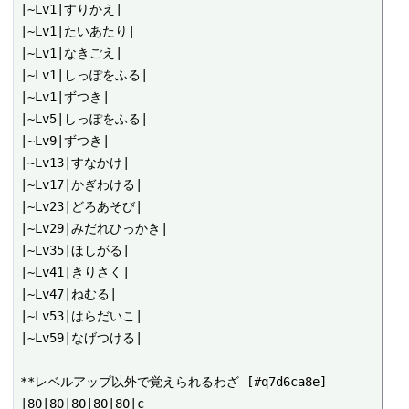
|~Lv1|すりかえ|

|~Lv1|たいあたり|

|~Lv1|なきごえ|

|~Lv1|しっぽをふる|

|~Lv1|ずつき|

|~Lv5|しっぽをふる|

|~Lv9|ずつき|

|~Lv13|すなかけ|

|~Lv17|かぎわける|

|~Lv23|どろあそび|

|~Lv29|みだれひっかき|

|~Lv35|ほしがる|

|~Lv41|きりさく|

|~Lv47|ねむる|

|~Lv53|はらだいこ|

|~Lv59|なげつける|

**レベルアップ以外で覚えられるわざ [#q7d6ca8e]

|80|80|80|80|80|c
