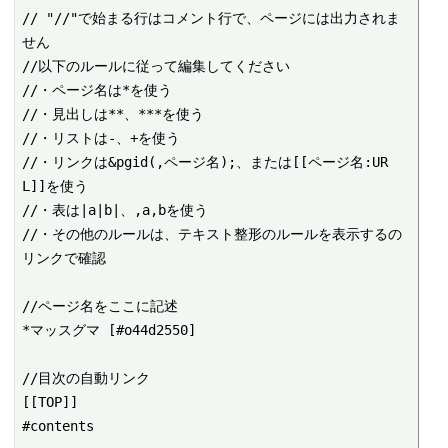
// "//"で始まる行はコメント行で、ページには出力されま
せん

//以下のルールに従って編集してください

//・ページ名は*を使う

//・見出しは**、***を使う

//・リストは-、+を使う

//・リンクは&pgid(,ページ名);、または[[ページ名:UR
L]]を使う

//・表は|a|b|、,a,bを使う

//・その他のルールは、テキスト整形のルールを表示するの
リンクで確認

//ページ名をここに記述

*マッスグマ [#o44d2550]

//目次の自動リンク

[[TOP]]

#contents
