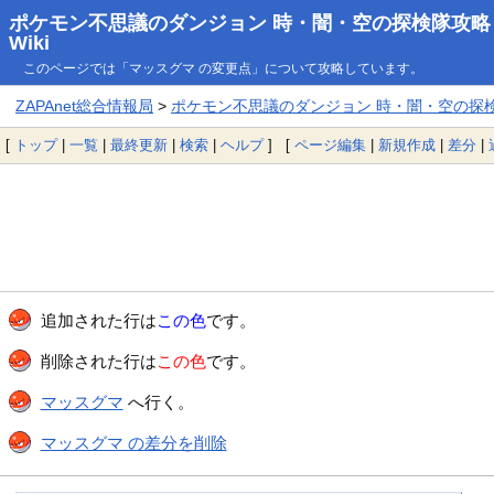
ポケモン不思議のダンジョン 時・闇・空の探検隊攻略
Wiki
このページでは「マッスグマ の変更点」について攻略しています。
ZAPAnet総合情報局
>
ポケモン不思議のダンジョン 時・闇・空の探検隊
[
トップ
|
一覧
|
最終更新
|
検索
|
ヘルプ
] [
ページ編集
|
新規作成
|
差分
|
追加された行は
この色
です。
削除された行は
この色
です。
マッスグマ
へ行く。
マッスグマ の差分を削除