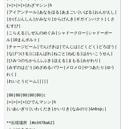
|>|>|>|>|わざマシン|h

|アイアンテール|あなをほる|あまごい|いばる|おんがえし|

|かげぶんしん|かみなり|からげんき|ギガインパクト|くさ
むすび|

|こらえる|しぜんのめぐみ|シャドークロー|シャドーボー
ル|10まんボルト|

|チャージビーム|でんげきは|でんじは|どくどく|どろぼう|

|なげつける|にほんばれ|ねごと|ねむる|はかいこうせん|

|ひみつのちから|ふぶき|ほえる|まもる|みがわり|

|みずのはどう|めざめるパワー|メロメロ|やつあたり|ゆう
わく|

|れいとうビーム|||||

|80|80|80|80|80|c

|>|>|>|>|ひでんマシン|h

|いあいぎり|いわくだき|かいりき|なみのり|&nbsp;|

**出現場所 [#o3478a62]
