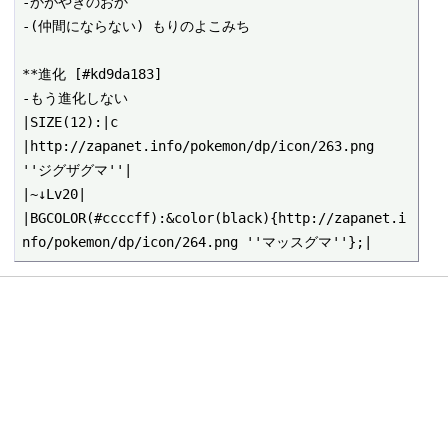
-かがやきのおか

-(仲間にならない) もりのよこみち

**進化 [#kd9da183]

-もう進化しない

|SIZE(12):|c

|http://zapanet.info/pokemon/dp/icon/263.png 
''ジグザグマ''|

|~↓Lv20|

|BGCOLOR(#ccccff):&color(black){http://zapanet.i