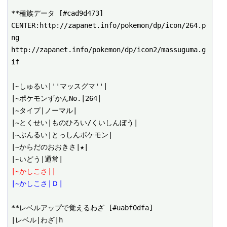
**種族データ [#cad9d473]

CENTER:http://zapanet.info/pokemon/dp/icon/264.p
ng

http://zapanet.info/pokemon/dp/icon2/massuguma.g
if

|~しゅるい|''マッスグマ''|

|~ポケモンずかんNo.|264|

|~タイプ|ノーマル|

|~とくせい|ものひろい/くいしんぼう|

|~ぶんるい|とっしんポケモン|

|~からだのおおきさ|★|

|~かしこさ||
|~かしこさ|Ｄ|
**レベルアップで覚えるわざ [#uabf0dfa]

|レベル|わざ|h
