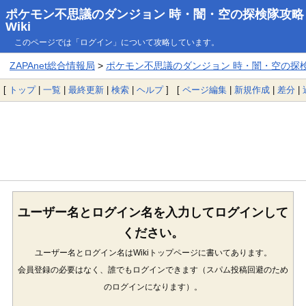
ポケモン不思議のダンジョン 時・闇・空の探検隊攻略
Wiki
このページでは「ログイン」について攻略しています。
ZAPAnet総合情報局
>
ポケモン不思議のダンジョン 時・闇・空の探検隊
[
トップ
|
一覧
|
最終更新
|
検索
|
ヘルプ
] [
ページ編集
|
新規作成
|
差分
|
ユーザー名とログイン名を入力してログインして
ください。
ユーザー名とログイン名はWikiトップページに書いてあります。
会員登録の必要はなく、誰でもログインできます（スパム投稿回避のため
のログインになります）。