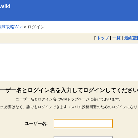
iki
攻略Wiki
> ログイン
[
トップ
|
一覧
|
最終更
ーザー名とログイン名を入力してログインしてくださ
ユーザー名とログイン名はWikiトップページに書いてあります。
録の必要はなく、誰でもログインできます（スパム投稿回避のためのログインになり
ユーザー名: