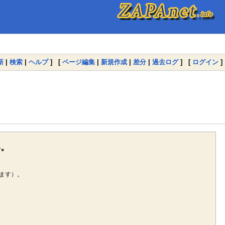
新
|
検索
|
ヘルプ
] [
ページ編集
|
新規作成
|
差分
|
過去ログ
] [
ログイン
]
い。
ます）。