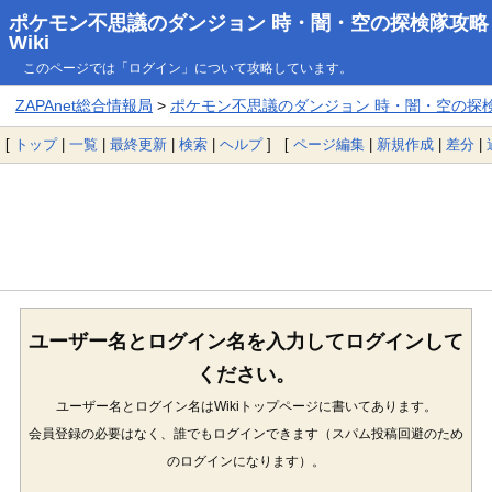
ポケモン不思議のダンジョン 時・闇・空の探検隊攻略
Wiki
このページでは「ログイン」について攻略しています。
ZAPAnet総合情報局
>
ポケモン不思議のダンジョン 時・闇・空の探検隊
[
トップ
|
一覧
|
最終更新
|
検索
|
ヘルプ
] [
ページ編集
|
新規作成
|
差分
|
ユーザー名とログイン名を入力してログインして
ください。
ユーザー名とログイン名はWikiトップページに書いてあります。
会員登録の必要はなく、誰でもログインできます（スパム投稿回避のため
のログインになります）。