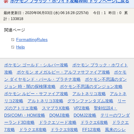
ポケモン ブラック・ホワイト攻略Wiki トップページに戻る
最終更新日：2020年06月03日 (水) 06:16:28
(2257d)
今日：1 昨日：0 累
計：133818
関連ページ
FormattingRules
Help
ポケモン ゴールド・シルバー攻略
ポケモン ブラック・ホワイト
攻略
ポケモン オメガルビー・アルファサファイア攻略
ポケモ
ン ダイヤモンド・パール・プラチナ攻略
ポケモン不思議のダン
ジョン 時・闇の探検隊攻略
ポケモン不思議のダンジョン攻略
ポケモン ルビー・サファイア攻略
アルトネリコ攻略
アルトネ
リコ2攻略
アルトネリコ3攻略
グランファンタズム攻略
リー
ズのアトリエ攻略
スマブラX攻略
VP2攻略
聖剣伝説4・
DS(COM)・HOM攻略
DQMJ攻略
DQMJ2攻略
テリーのワンダ
ーランド3D攻略
ドラクエソード攻略
ドラクエ6攻略
ドラクエ
7攻略
ドラクエ8攻略
ドラクエ9攻略
FF12攻略
風来のシレ