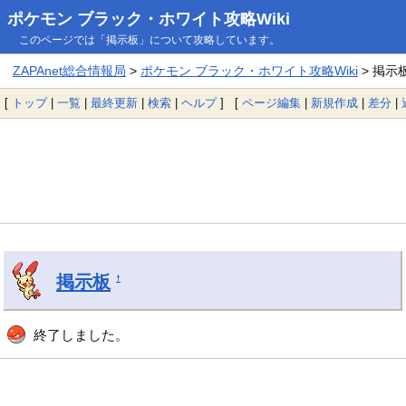
ポケモン ブラック・ホワイト攻略Wiki
このページでは「掲示板」について攻略しています。
ZAPAnet総合情報局
>
ポケモン ブラック・ホワイト攻略Wiki
> 掲示
[
トップ
|
一覧
|
最終更新
|
検索
|
ヘルプ
] [
ページ編集
|
新規作成
|
差分
|
掲示板
†
終了しました。