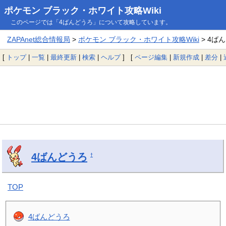
ポケモン ブラック・ホワイト攻略Wiki
このページでは「4ばんどうろ」について攻略しています。
ZAPAnet総合情報局
>
ポケモン ブラック・ホワイト攻略Wiki
> 4ば
[
トップ
|
一覧
|
最終更新
|
検索
|
ヘルプ
] [
ページ編集
|
新規作成
|
差分
|
4ばんどうろ
†
TOP
4ばんどうろ