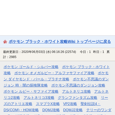
ポケモン ブラック・ホワイト攻略Wiki トップページに戻る
最終更新日：2020年06月03日 (水) 06:16:26
(2257d)
今日：1 昨日：1 累
計：2985
ポケモン ゴールド・シルバー攻略
ポケモン ブラック・ホワイト
攻略
ポケモン オメガルビー・アルファサファイア攻略
ポケモ
ン ダイヤモンド・パール・プラチナ攻略
ポケモン不思議のダン
ジョン 時・闇の探検隊攻略
ポケモン不思議のダンジョン攻略
ポケモン ルビー・サファイア攻略
アルトネリコ攻略
アルトネ
リコ2攻略
アルトネリコ3攻略
グランファンタズム攻略
リー
ズのアトリエ攻略
スマブラX攻略
VP2攻略
聖剣伝説4・
DS(COM)・HOM攻略
DQMJ攻略
DQMJ2攻略
テリーのワンダ