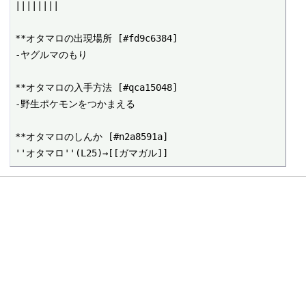
||||||||

**オタマロの出現場所 [#fd9c6384]

-ヤグルマのもり

**オタマロの入手方法 [#qca15048]

-野生ポケモンをつかまえる

**オタマロのしんか [#n2a8591a]
