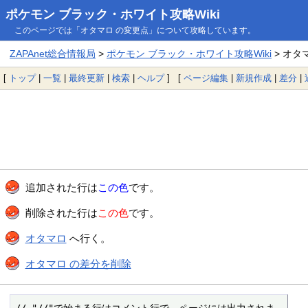
ポケモン ブラック・ホワイト攻略Wiki
このページでは「オタマロ の変更点」について攻略しています。
ZAPAnet総合情報局
>
ポケモン ブラック・ホワイト攻略Wiki
> オタ
[
トップ
|
一覧
|
最終更新
|
検索
|
ヘルプ
] [
ページ編集
|
新規作成
|
差分
|
追加された行は
この色
です。
削除された行は
この色
です。
オタマロ
へ行く。
オタマロ の差分を削除