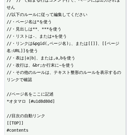
// "//"で始まる行はコメント行で、ページには出力されま
せん

//以下のルールに従って編集してください

//・ページ名は*を使う

//・見出しは**、***を使う

//・リストは-、または+を使う

//・リンクは&pgid(,ページ名);、または[[]]、[[ページ
名:URL]]を使う

//・表は|a|b|、または,a,bを使う

//・改行は、&br;か行末に~を使う

//・その他のルールは、テキスト整形のルールを表示するの
リンクで確認

//ページ名をここに記述

*オタマロ [#u1d8d80d]

//目次の自動リンク

[[TOP]]

#contents
