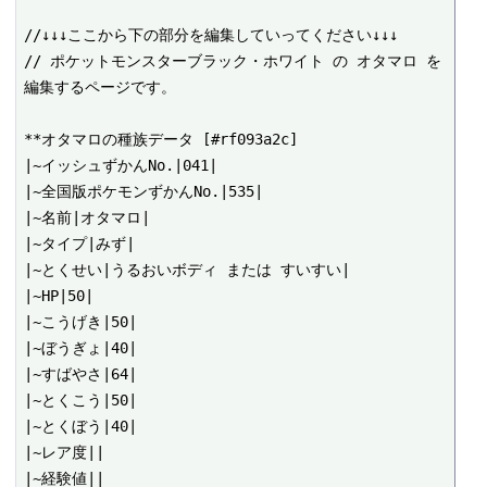
//↓↓↓ここから下の部分を編集していってください↓↓↓

// ポケットモンスターブラック・ホワイト の オタマロ を
編集するページです。

**オタマロの種族データ [#rf093a2c]

|~イッシュずかんNo.|041|

|~全国版ポケモンずかんNo.|535|

|~名前|オタマロ|

|~タイプ|みず|

|~とくせい|うるおいボディ または すいすい|

|~HP|50|

|~こうげき|50|

|~ぼうぎょ|40|

|~すばやさ|64|

|~とくこう|50|

|~とくぼう|40|

|~レア度||

|~経験値||
