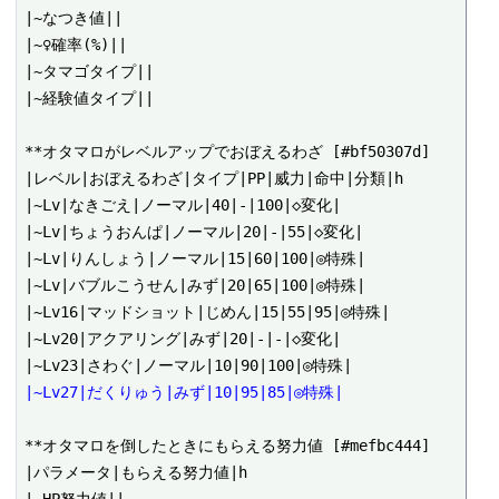
|~なつき値||

|~♀確率(%)||

|~タマゴタイプ||

|~経験値タイプ||

**オタマロがレベルアップでおぼえるわざ [#bf50307d]

|レベル|おぼえるわざ|タイプ|PP|威力|命中|分類|h

|~Lv|なきごえ|ノーマル|40|-|100|◇変化|

|~Lv|ちょうおんぱ|ノーマル|20|-|55|◇変化|

|~Lv|りんしょう|ノーマル|15|60|100|◎特殊|

|~Lv|バブルこうせん|みず|20|65|100|◎特殊|

|~Lv16|マッドショット|じめん|15|55|95|◎特殊|

|~Lv20|アクアリング|みず|20|-|-|◇変化|

|~Lv27|だくりゅう|みず|10|95|85|◎特殊|
**オタマロを倒したときにもらえる努力値 [#mefbc444]

|パラメータ|もらえる努力値|h
