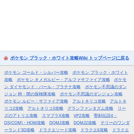
ポケモン ブラック・ホワイト攻略Wiki トップページに戻る
ポケモン ゴールド・シルバー攻略
ポケモン ブラック・ホワイト
攻略
ポケモン オメガルビー・アルファサファイア攻略
ポケモ
ン ダイヤモンド・パール・プラチナ攻略
ポケモン不思議のダン
ジョン 時・闇の探検隊攻略
ポケモン不思議のダンジョン攻略
ポケモン ルビー・サファイア攻略
アルトネリコ攻略
アルトネ
リコ2攻略
アルトネリコ3攻略
グランファンタズム攻略
リー
ズのアトリエ攻略
スマブラX攻略
VP2攻略
聖剣伝説4・
DS(COM)・HOM攻略
DQMJ攻略
DQMJ2攻略
テリーのワンダ
ーランド3D攻略
ドラクエソード攻略
ドラクエ6攻略
ドラクエ