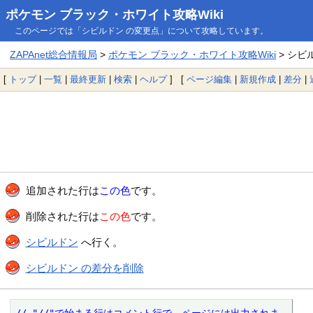
ポケモン ブラック・ホワイト攻略Wiki
このページでは「シビルドン の変更点」について攻略しています。
ZAPAnet総合情報局
>
ポケモン ブラック・ホワイト攻略Wiki
> シビ
[
トップ
|
一覧
|
最終更新
|
検索
|
ヘルプ
] [
ページ編集
|
新規作成
|
差分
|
追加された行は
この色
です。
削除された行は
この色
です。
シビルドン
へ行く。
シビルドン の差分を削除