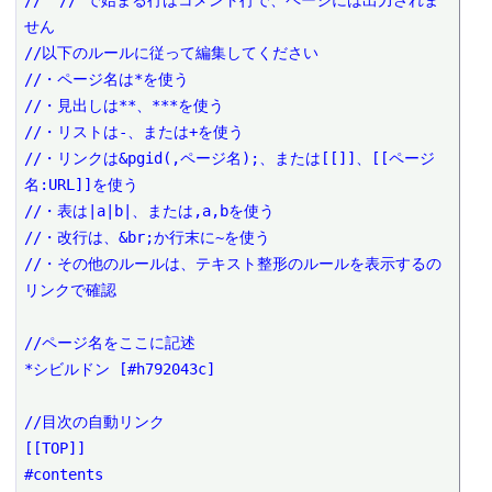
// "//"で始まる行はコメント行で、ページには出力されま
せん
//以下のルールに従って編集してください
//・ページ名は*を使う
//・見出しは**、***を使う
//・リストは-、または+を使う
//・リンクは&pgid(,ページ名);、または[[]]、[[ページ
名:URL]]を使う
//・表は|a|b|、または,a,bを使う
//・改行は、&br;か行末に~を使う
//・その他のルールは、テキスト整形のルールを表示するの
リンクで確認
//ページ名をここに記述
*シビルドン [#h792043c]
//目次の自動リンク
[[TOP]]
#contents