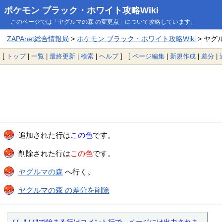
ポケモン ブラック・ホワイト攻略Wiki
このページでは「ヤグルマの森 の変更点」について攻略しています。
ZAPAnet総合情報局
>
ポケモン ブラック・ホワイト攻略Wiki
> ヤグ
[
トップ
|
一覧
|
最終更新
|
検索
|
ヘルプ
] [
ページ編集
|
新規作成
|
差分
|
追加された行は
この色
です。
削除された行は
この色
です。
ヤグルマの森
へ行く。
ヤグルマの森 の差分を削除