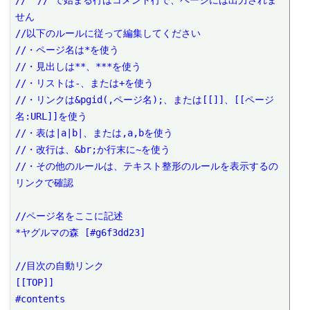
// "//"で始まる行はコメント行で、ページには出力されま
せん
//以下のルールに従って編集してください
//・ページ名は*を使う
//・見出しは**、***を使う
//・リストは-、または+を使う
//・リンクは&pgid(,ページ名);、または[[]]、[[ページ
名:URL]]を使う
//・表は|a|b|、または,a,bを使う
//・改行は、&br;か行末に~を使う
//・その他のルールは、テキスト整形のルールを表示するの
リンクで確認
//ページ名をここに記述
*ヤグルマの森 [#g6f3dd23]
//目次の自動リンク
[[TOP]]
#contents