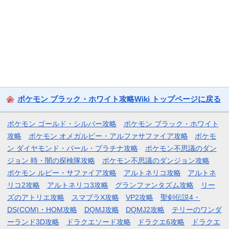
ポケモン ブラック・ホワイト攻略Wiki トップページに戻る
ポケモン ゴールド・シルバー攻略
ポケモン ブラック・ホワイト
攻略
ポケモン オメガルビー・アルファサファイア攻略
ポケモ
ン ダイヤモンド・パール・プラチナ攻略
ポケモン不思議のダン
ジョン 時・闇の探検隊攻略
ポケモン不思議のダンジョン攻略
ポケモン ルビー・サファイア攻略
アルトネリコ攻略
アルトネ
リコ2攻略
アルトネリコ3攻略
グランファンタズム攻略
リー
ズのアトリエ攻略
スマブラX攻略
VP2攻略
聖剣伝説4・
DS(COM)・HOM攻略
DQMJ攻略
DQMJ2攻略
テリーのワンダ
ーランド3D攻略
ドラクエソード攻略
ドラクエ6攻略
ドラクエ