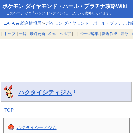
ポケモン ダイヤモンド・パール・プラチナ攻略Wiki
このページでは「ハクタイシティジム」について攻略しています。
ZAPAnet総合情報局
>
ポケモン ダイヤモンド・パール・プラチナ攻略W
[
トップ
|
一覧
|
最終更新
|
検索
|
ヘルプ
] [
ページ編集
|
新規作成
|
差分
|
ハクタイシティジム
†
TOP
ハクタイシティジム