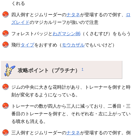
くれる
四人倒すとジムリーダーの
ナタネ
が登場するので倒す、
ロ
ズレイド
のマジカルリーフが強いので注意
フォレストバッジと
わざマシン86
（くさむすび）をもらう
飛行
タイプ
をおすすめ（
モウカザル
でもいいけど）
攻略ポイント（プラチナ）
†
ジムの中央に大きな花時計があり、トレーナーを倒すと時
刻が変化するようになっている。
トレーナーの数が四人から三人に減っており、二番目・三
番目のトレーナーを倒すと、それぞれ右・左に上がってい
る噴水も消える。
三人倒すとジムリーダーの
ナタネ
が登場するので倒す。倒