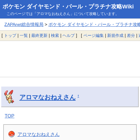
ポケモン ダイヤモンド・パール・プラチナ攻略Wiki
このページでは「アロマなおねえさん」について攻略しています。
ZAPAnet総合情報局
>
ポケモン ダイヤモンド・パール・プラチナ攻略W
[
トップ
|
一覧
|
最終更新
|
検索
|
ヘルプ
] [
ページ編集
|
新規作成
|
差分
|
アロマなおねえさん
†
TOP
アロマなおねえさん