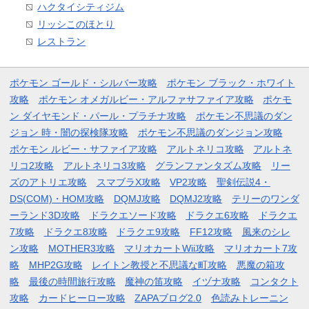
ハクタイシティジム
リッシこのほとり
レストラン
ポケモン ゴールド・シルバー攻略
ポケモン ブラック・ホワイト
攻略
ポケモン オメガルビー・アルファサファイア攻略
ポケモ
ン ダイヤモンド・パール・プラチナ攻略
ポケモン不思議のダン
ジョン 時・闇の探検隊攻略
ポケモン不思議のダンジョン攻略
ポケモン ルビー・サファイア攻略
アルトネリコ攻略
アルトネ
リコ2攻略
アルトネリコ3攻略
グランファンタズム攻略
リー
ズのアトリエ攻略
スマブラX攻略
VP2攻略
聖剣伝説4・
DS(COM)・HOM攻略
DQMJ攻略
DQMJ2攻略
テリーのワンダ
ーランド3D攻略
ドラクエソード攻略
ドラクエ6攻略
ドラクエ
7攻略
ドラクエ8攻略
ドラクエ9攻略
FF12攻略
風来のシレ
ン攻略
MOTHER3攻略
マリオカートWii攻略
マリオカート7攻
略
MHP2G攻略
レイトン教授と不思議な町攻略
悪魔の箱攻
略
最後の時間旅行攻略
魔神の笛攻略
イヅナ攻略
コンタクト
攻略
カードヒーロー攻略
ZAPAブログ2.0
色読みトレーニン