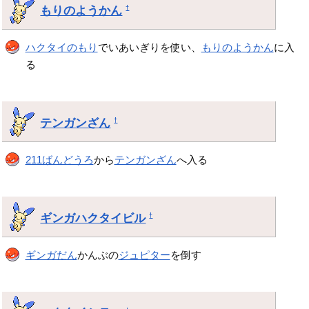
もりのようかん
†
ハクタイのもり
でいあいぎりを使い、
もりのようかん
に入
る
テンガンざん
†
211ばんどうろ
から
テンガンざん
へ入る
ギンガハクタイビル
†
ギンガだん
かんぶの
ジュピター
を倒す