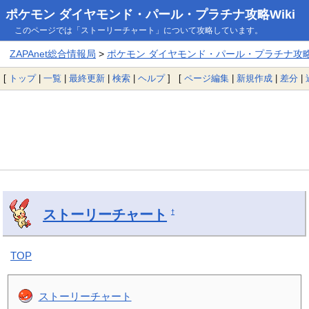
ポケモン ダイヤモンド・パール・プラチナ攻略Wiki
このページでは「ストーリーチャート」について攻略しています。
ZAPAnet総合情報局
>
ポケモン ダイヤモンド・パール・プラチナ攻略W
[
トップ
|
一覧
|
最終更新
|
検索
|
ヘルプ
] [
ページ編集
|
新規作成
|
差分
|
ストーリーチャート
†
TOP
ストーリーチャート