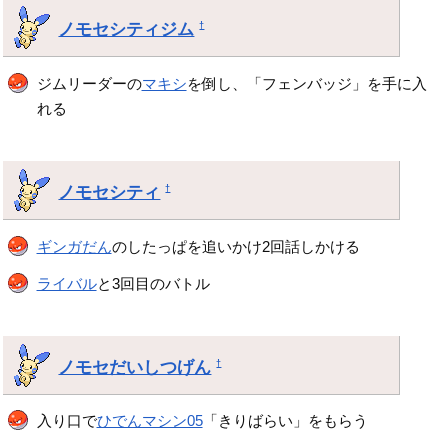
ノモセシティジム
†
ジムリーダーの
マキシ
を倒し、「フェンバッジ」を手に入
れる
ノモセシティ
†
ギンガだん
のしたっぱを追いかけ2回話しかける
ライバル
と3回目のバトル
ノモセだいしつげん
†
入り口で
ひでんマシン05
「きりばらい」をもらう