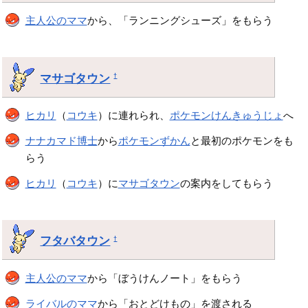
主人公のママ
から、「ランニングシューズ」をもらう
マサゴタウン
†
ヒカリ
（
コウキ
）に連れられ、
ポケモンけんきゅうじょ
へ
ナナカマド博士
から
ポケモンずかん
と最初のポケモンをも
らう
ヒカリ
（
コウキ
）に
マサゴタウン
の案内をしてもらう
フタバタウン
†
主人公のママ
から「ぼうけんノート」をもらう
ライバルのママ
から「おとどけもの」を渡される