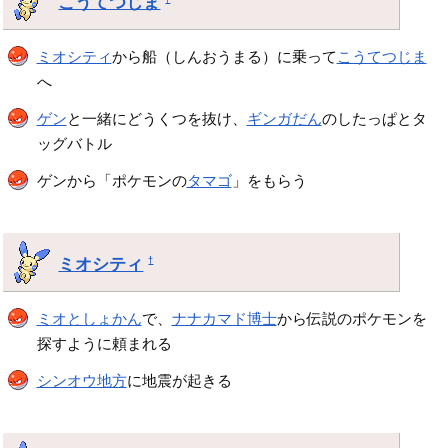
こうてつじま
ミオシティ
から船（しんおうまる）に乗って
こうてつじま
へ
ゲン
と一緒にどうくつを抜け、
ギンガだん
のしたっぱとタ
ッグバトル
ゲンから「ポケモンの
タマゴ
」をもらう
ミオシティ
†
ミオとしょかん
で、
ナナカマド博士
から伝説のポケモンを
探すように頼まれる
シンオウ地方
に地震が起きる