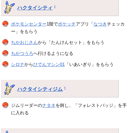
ハクタイシティ
†
ポケモンセンター
1階で
ポケッチ
アプリ「
なつき
チェッカ
ー」をもらう
ちかおじさん
から「たんけんセット」をもらう
ちかつうろ
へ行けるようになる
シロナ
から
ひでんマシン01
「いあいぎり」をもらう
ハクタイシティジム
†
ジムリーダーの
ナタネ
を倒し、「フォレストバッジ」を手
に入れる