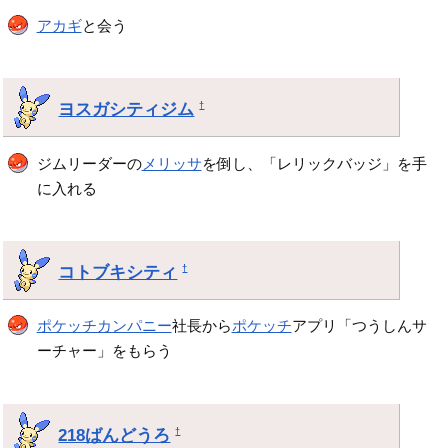
アカギ
と会う
ヨスガシティジム
†
ジムリーダーの
メリッサ
を倒し、「レリックバッジ」を手
に入れる
コトブキシティ
†
ポケッチカンパニー
社長から
ポケッチ
アプリ「つうしんサ
ーチャー」をもらう
218ばんどうろ
†