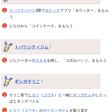
トバリデパート
2階で
ポケッチ
アプリ「カウンター」をもら
う
ピエロから「コインケース」をもらう
トバリシティジム
†
ジムリーダーの
スモモ
を倒し、「コボルバッジ」をもらう
ギンガそうこ
†
そうこ前で
ヒカリ
（
コウキ
）と一緒に
ギンガだん
のしたっ
ぱとタッグバトル
ヒカリ
（
コウキ
）の
ポケモンずかん
を取り戻す