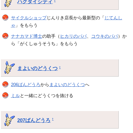
ハクタイシティ
†
サイクルショップ
じんりき店長から最新型の「
じてんし
ゃ
」をもらう
ナナカマド博士
の助手（
ヒカリのパパ
、
コウキのパパ
）か
ら「がくしゅうそうち」をもらう
まよいのどうくつ
†
206ばんどうろ
から
まよいのどうくつ
へ
ミル
と一緒にどうくつを抜ける
207ばんどうろ
†