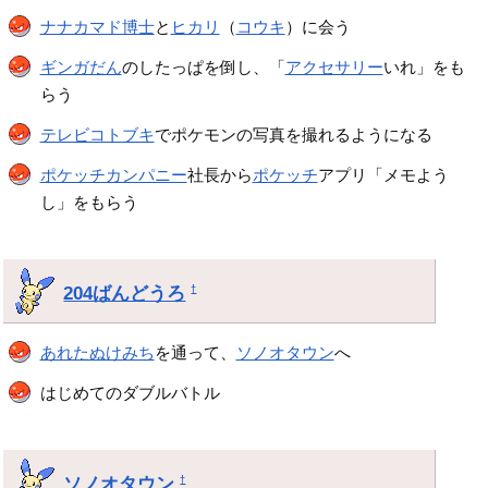
ナナカマド博士
と
ヒカリ
（
コウキ
）に会う
ギンガだん
のしたっぱを倒し、「
アクセサリー
いれ」をも
らう
テレビコトブキ
でポケモンの写真を撮れるようになる
ポケッチカンパニー
社長から
ポケッチ
アプリ「メモよう
し」をもらう
204ばんどうろ
†
あれたぬけみち
を通って、
ソノオタウン
へ
はじめてのダブルバトル
ソノオタウン
†