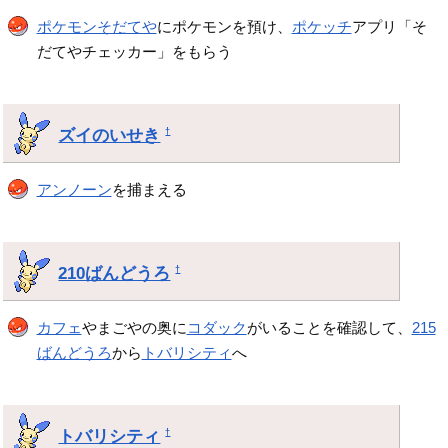
ポケモンそだてや
にポケモンを預け、
ポケッチ
アプリ「そ
だてやチェッカー」をもらう
ズイのいせき
†
アンノーン
を捕まえる
210ばんどうろ
†
カフェ
やまごやの奥に
コダック
がいることを確認して、
215
ばんどうろ
から
トバリシティ
へ
トバリシティ
†