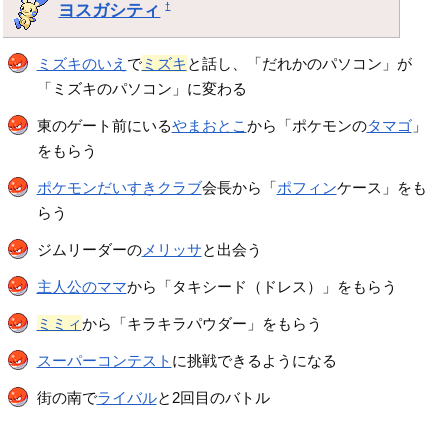
ヨスガシティ
†
ミズキのいえ
で
ミズキ
と話し、「だれかのパソコン」が
「ミズキのパソコン」に変わる
東のゲート前にいる
やまおとこ
から「ポケモンの
タマゴ
」
をもらう
ポケモンだいすきクラブ
会長から「
ポフィン
ケース」をも
らう
ジムリーダーの
メリッサ
と出会う
主人公のママ
から「タキシード（ドレス）」をもらう
ミミィ
から「キラキラパウダー」をもらう
スーパーコンテスト
に挑戦できるようになる
街の南で
ライバル
と2回目のバトル