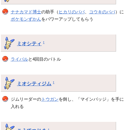
ナナカマド博士
の助手（
ヒカリのパパ
、
コウキのパパ
）に
ポケモンずかん
をパワーアップしてもらう
ミオシティ
†
ライバル
と4回目のバトル
ミオシティジム
†
ジムリーダーの
トウガン
を倒し、「マインバッジ」を手に
入れる
†