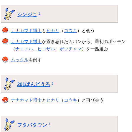
シンジこ
†
ナナカマド博士
と
ヒカリ
（
コウキ
）と会う
ナナカマド博士
が置き忘れたカバンから、最初のポケモン
（
ナエトル
、
ヒコザル
、
ポッチャマ
）を一匹選ぶ
ムックル
を倒す
201ばんどうろ
†
ナナカマド博士
と
ヒカリ
（
コウキ
）と再び会う
フタバタウン
†