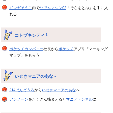
ギンガそうこ
内で
ひでんマシン02
「そらをとぶ」を手に入
れる
コトブキシティ
†
ポケッチカンパニー
社長から
ポケッチ
アプリ「マーキング
マップ」をもらう
いせきマニアのあな
†
214ばんどうろ
から
いせきマニアのあな
へ
アンノーン
をたくさん捕まえると
マニアトンネル
に