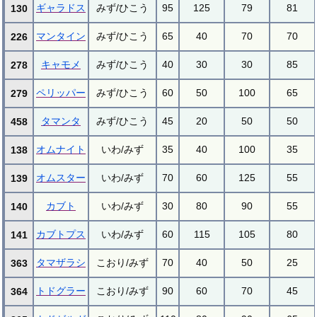
ギャラドス
みず/ひこう
95
125
79
81
130
マンタイン
みず/ひこう
65
40
70
70
226
キャモメ
みず/ひこう
40
30
30
85
278
ペリッパー
みず/ひこう
60
50
100
65
279
タマンタ
みず/ひこう
45
20
50
50
458
オムナイト
いわ/みず
35
40
100
35
138
オムスター
いわ/みず
70
60
125
55
139
カブト
いわ/みず
30
80
90
55
140
カブトプス
いわ/みず
60
115
105
80
141
タマザラシ
こおり/みず
70
40
50
25
363
トドグラー
こおり/みず
90
60
70
45
364