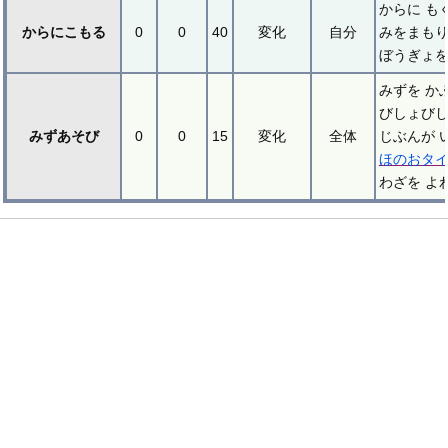
からに も
からにこもる
0
0
40
変化
自分
みをまもり
ぼうぎょを
みずを か
びしょびし
みずあそび
0
0
15
変化
全体
じぶんが 
ほのおタ
わざを よ