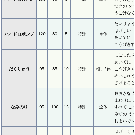
つぎの タ
うごけなく
たいりょう
はげしい 
120
80
5
特殊
単体
ハイドロポンプ
あいてに 
こうげき
にごった 
あいてに 
だくりゅう
95
85
10
特殊
相手2体
こうげき
めいちゅ
さげること
おおきな 
まわりに 
なみのり
95
100
15
特殊
全体
すべて こ
みずの う
およいで 
はげしく 