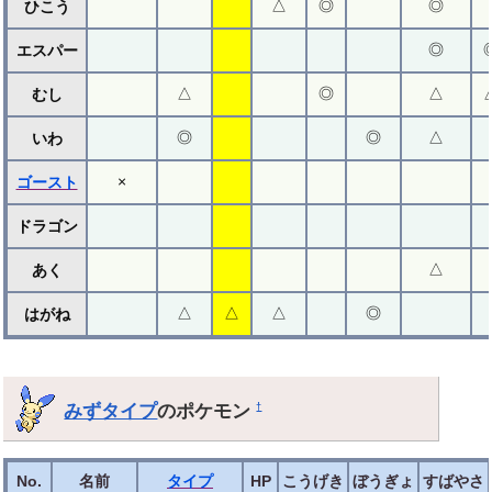
△
◎
◎
ひこう
◎
エスパー
△
◎
△
むし
◎
◎
△
いわ
×
ゴースト
ドラゴン
△
あく
△
△
△
◎
はがね
みずタイプ
のポケモン
†
No.
名前
タイプ
HP
こうげき
ぼうぎょ
すばやさ