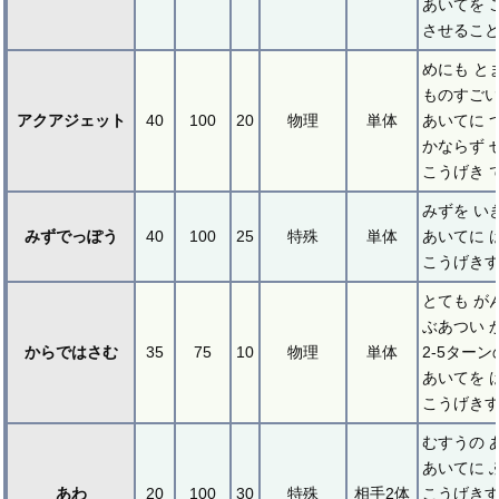
あいてを 
させること
めにも と
ものすごい
アクアジェット
40
100
20
物理
単体
あいてに 
かならず 
こうげき 
みずを い
みずでっぽう
40
100
25
特殊
単体
あいてに 
こうげき
とても が
ぶあつい 
からではさむ
35
75
10
物理
単体
2-5ターン
あいてを 
こうげき
むすうの 
あいてに 
あわ
20
100
30
特殊
相手2体
こうげき