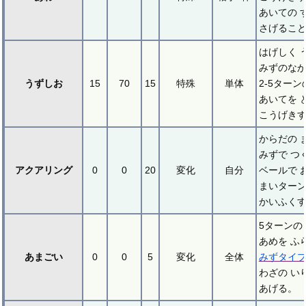
あいての 
さげること
はげしく 
みずのな
うずしお
15
70
15
特殊
単体
2-5ターン
あいてを 
こうげき
からだの 
みずで つ
アクアリング
0
0
20
変化
自分
ベールで 
まいターン
かいふく
5ターンの
あめを ふ
あまごい
0
0
5
変化
全体
みずタイ
わざの い
あげる。