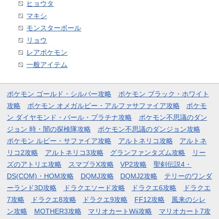
ヒョウタ
マキシ
モンスターボール
リョウ
レアポケモン
一般アイテム
ポケモン ゴールド・シルバー攻略
ポケモン ブラック・ホワイト
攻略
ポケモン オメガルビー・アルファサファイア攻略
ポケモ
ン ダイヤモンド・パール・プラチナ攻略
ポケモン不思議のダン
ジョン 時・闇の探検隊攻略
ポケモン不思議のダンジョン攻略
ポケモン ルビー・サファイア攻略
アルトネリコ攻略
アルトネ
リコ2攻略
アルトネリコ3攻略
グランファンタズム攻略
リー
ズのアトリエ攻略
スマブラX攻略
VP2攻略
聖剣伝説4・
DS(COM)・HOM攻略
DQMJ攻略
DQMJ2攻略
テリーのワンダ
ーランド3D攻略
ドラクエソード攻略
ドラクエ6攻略
ドラクエ
7攻略
ドラクエ8攻略
ドラクエ9攻略
FF12攻略
風来のシレ
ン攻略
MOTHER3攻略
マリオカートWii攻略
マリオカート7攻