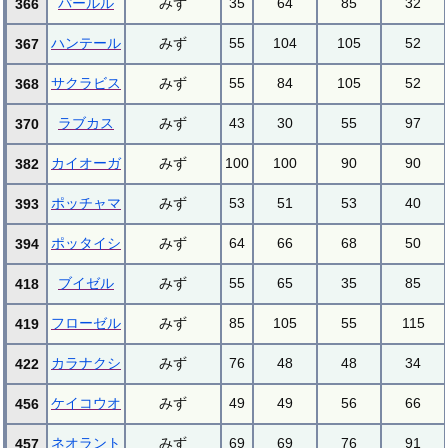
パールル
みず
35
64
85
32
366
ハンテール
みず
55
104
105
52
367
サクラビス
みず
55
84
105
52
368
ラブカス
みず
43
30
55
97
370
カイオーガ
みず
100
100
90
90
382
ポッチャマ
みず
53
51
53
40
393
ポッタイシ
みず
64
66
68
50
394
ブイゼル
みず
55
65
35
85
418
フローゼル
みず
85
105
55
115
419
カラナクシ
みず
76
48
48
34
422
ケイコウオ
みず
49
49
56
66
456
ネオラント
みず
69
69
76
91
457