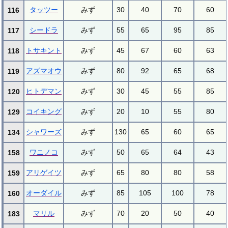
タッツー
みず
30
40
70
60
116
シードラ
みず
55
65
95
85
117
トサキント
みず
45
67
60
63
118
アズマオウ
みず
80
92
65
68
119
ヒトデマン
みず
30
45
55
85
120
コイキング
みず
20
10
55
80
129
シャワーズ
みず
130
65
60
65
134
ワニノコ
みず
50
65
64
43
158
アリゲイツ
みず
65
80
80
58
159
オーダイル
みず
85
105
100
78
160
マリル
みず
70
20
50
40
183