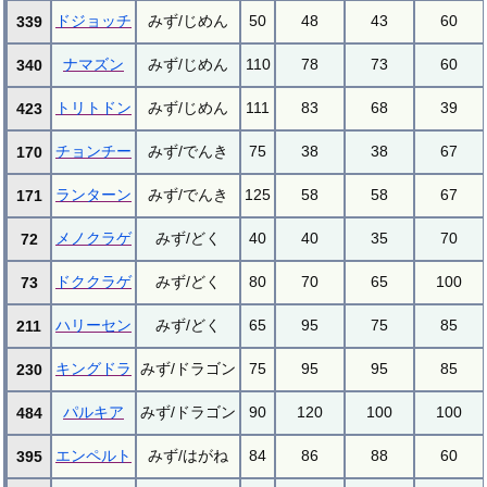
ドジョッチ
みず/じめん
50
48
43
60
339
ナマズン
みず/じめん
110
78
73
60
340
トリトドン
みず/じめん
111
83
68
39
423
チョンチー
みず/でんき
75
38
38
67
170
ランターン
みず/でんき
125
58
58
67
171
メノクラゲ
みず/どく
40
40
35
70
72
ドククラゲ
みず/どく
80
70
65
100
73
ハリーセン
みず/どく
65
95
75
85
211
キングドラ
みず/ドラゴン
75
95
95
85
230
パルキア
みず/ドラゴン
90
120
100
100
484
エンペルト
みず/はがね
84
86
88
60
395