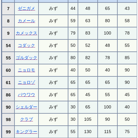
ゼニガメ
みず
44
48
65
43
7
カメール
みず
59
63
80
58
8
カメックス
みず
79
83
100
78
9
コダック
みず
50
52
48
55
54
ゴルダック
みず
80
82
78
85
55
ニョロモ
みず
40
50
40
90
60
ニョロゾ
みず
65
65
65
90
61
パウワウ
みず
65
45
55
45
86
シェルダー
みず
30
65
100
40
90
クラブ
みず
30
105
90
50
98
キングラー
みず
55
130
115
75
99