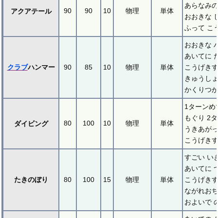
あらなみの
90
90
10
物理
単体
アクアテール
おおきな 
ふって こ
おおきな 
あいてに 
クラブ
ハンマー
90
85
10
物理
単体
こうげき
きゅうしょ
かくりつが
1ターンめ
もぐり 2
80
100
10
物理
単体
ダイビング
うきあがっ
こうげき
すごい い
あいてに 
たきのぼり
80
100
15
物理
単体
こうげき
ながれおち
およいで 