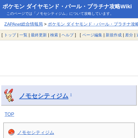
ポケモン ダイヤモンド・パール・プラチナ攻略Wiki
このページでは「ノモセシティジム」について攻略しています。
ZAPAnet総合情報局
>
ポケモン ダイヤモンド・パール・プラチナ攻略W
[
トップ
|
一覧
|
最終更新
|
検索
|
ヘルプ
] [
ページ編集
|
新規作成
|
差分
|
ノモセシティジム
†
TOP
ノモセシティジム