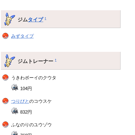
ジム
タイプ
†
みずタイプ
ジムトレーナー
†
うきわボーイのクウタ
104円
つりびと
のコウスケ
832円
ふなのりのユウゾウ