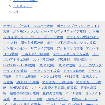
ストーリー攻略5
ノモセシティ
マキシ
ポケモン ゴールド・シルバー攻略
ポケモン ブラック・ホワイト
攻略
ポケモン オメガルビー・アルファサファイア攻略
ポケモ
ン ダイヤモンド・パール・プラチナ攻略
ポケモン不思議のダン
ジョン 時・闇の探検隊攻略
ポケモン不思議のダンジョン攻略
ポケモン ルビー・サファイア攻略
アルトネリコ攻略
アルトネ
リコ2攻略
アルトネリコ3攻略
グランファンタズム攻略
リー
ズのアトリエ攻略
スマブラX攻略
VP2攻略
聖剣伝説4・
DS(COM)・HOM攻略
DQMJ攻略
DQMJ2攻略
テリーのワンダ
ーランド3D攻略
ドラクエソード攻略
ドラクエ6攻略
ドラクエ
7攻略
ドラクエ8攻略
ドラクエ9攻略
FF12攻略
風来のシレ
ン攻略
MOTHER3攻略
マリオカートWii攻略
マリオカート7攻
略
MHP2G攻略
レイトン教授と不思議な町攻略
悪魔の箱攻
略
最後の時間旅行攻略
魔神の笛攻略
イヅナ攻略
コンタクト
攻略
カードヒーロー攻略
ZAPAブログ2.0
色読みトレーニン
グ
ステルス将棋 棋譜再生
ファミコンのプレイ画像
Amazon