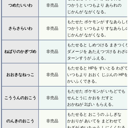
つめたいいわ
非売品
つかうと いつもより あられの
じかんが ながくなる。
もたせた ポケモンが すなあらし
さらさらいわ
非売品
つかうと いつもより すなあらし
じかんが ながくなる。
もたせると しめつける まきつく
ねばりのかぎづめ
非売品
ダメージを あたえつづける わざ
ターンすうが ふえる。
もたせると HPを すいとる わざで
おおきなねっこ
非売品
いつもより おおく じぶんの HPを
かいふくできる。
もたせた ポケモンが いちどでも
こううんのおこう
非売品
せんとうに かおを だすと
おかねが 2ばい もらえる。
もたせると おこうの ふしぎな
のんきのおこう
非売品
かおりが あいてを まどわせて
わざが めいちゅう しにくくなる