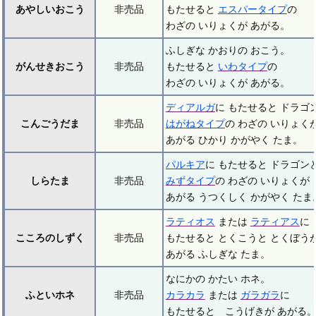
あやしいおこう
非売品
もたせると
エスパータイプ
の
わざの いりょくが あがる。
ふしぎな かおりの おこう。
がんせきおこう
非売品
もたせると
いわタイプ
の
わざの いりょくが あがる。
ディアルガ
に もたせると ドラゴ
こんごうだま
非売品
はがねタイプ
の わざの いりょく
あがる ひかり かがやく たま。
パルキア
に もたせると ドラゴン
しらたま
非売品
みずタイプ
の わざの いりょくが
あがる うつくしく かがやく たま
ラティオス
または
ラティアス
に
こころのしずく
非売品
もたせると とくこうと とくぼう
あがる ふしぎな たま。
なにかの かたい ホネ。
ふといホネ
非売品
カラカラ
または
ガラガラ
に
もたせると こうげきが あがる