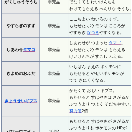
がくしゅうそうち
非売品
でなくても けいけんちを
わけてもらえる べんりな そうち
ここちよい ねいろの すず。
やすらぎのすず
非売品
もたせた ポケモンは こころが
やすらぎ
なつき
やすくなる。
しあわせが つまった
タマゴ
。
しあわせ
タマゴ
非売品
もたせた ポケモンは もらえる
けいけんちが すこし ふえる。
いちばん まえの ポケモンに
きよめのおふだ
非売品
もたせると やせいポケモンが
でて きにくくなる。
かたくて おもい ギプス。
もたせると すばやさは さがるが
非売品
きょうせいギプス
ふつうより つよく そだちやすい
努力値
2倍
もたせると すばやさが さがるが
ふつうよりも ポケモンの HPが
16BP
パワーウエイト