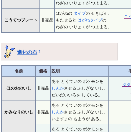
わざの いりょくが つよまる。
はがねの
タイプ
の せきばん。
こ
こうてつプレート
非売品
もたせると
はがねタイプ
の
わざの いりょくが つよまる。
進化の石
†
名前
価格
説明
ある とくていの ポケモンを
タタ
ほのおのいし
非売品
しんか
させる ふしぎな いし。
だいだいいろを している。
ある とくていの ポケモンを
かみなりのいし
非売品
しんか
させる ふしぎな いし。
いまずまの もようが ある。
ある とくていの ポケモンを