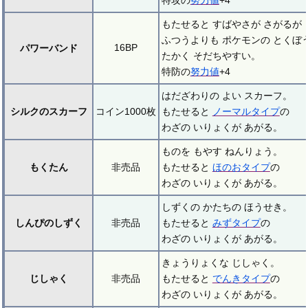
特攻の
努力値
+4
もたせると すばやさが さがるが
ふつうよりも ポケモンの とくぼ
16BP
パワーバンド
たかく そだちやすい。
特防の
努力値
+4
はだざわりの よい スカーフ。
シルクのスカーフ
コイン1000枚
もたせると
ノーマルタイプ
の
わざの いりょくが あがる。
ものを もやす ねんりょう。
もくたん
非売品
もたせると
ほのおタイプ
の
わざの いりょくが あがる。
しずくの かたちの ほうせき。
しんぴのしずく
非売品
もたせると
みずタイプ
の
わざの いりょくが あがる。
きょうりょくな じしゃく。
じしゃく
非売品
もたせると
でんきタイプ
の
わざの いりょくが あがる。