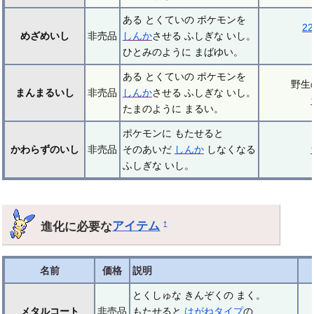
ある とくていの ポケモンを
2
めざめいし
非売品
しんか
させる ふしぎな いし。
ひとみのように まばゆい。
ある とくていの ポケモンを
野生
まんまるいし
非売品
しんか
させる ふしぎな いし。
たまのように まるい。
ポケモンに もたせると
かわらずのいし
非売品
そのあいだ
しんか
しなくなる
ふしぎな いし。
進化に必要な
アイテム
†
名前
価格
説明
とくしゅな きんぞくの まく。
メタルコート
非売品
もたせると
はがねタイプ
の