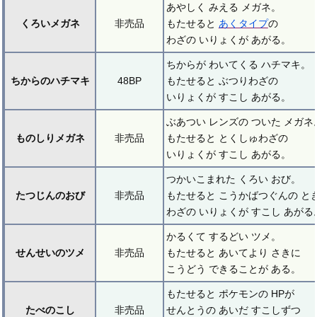
あやしく みえる メガネ。
くろいメガネ
非売品
もたせると
あくタイプ
の
わざの いりょくが あがる。
ちからが わいてくる ハチマキ。
ちからのハチマキ
48BP
もたせると ぶつりわざの
いりょくが すこし あがる。
ぶあつい レンズの ついた メガネ
ものしりメガネ
非売品
もたせると とくしゅわざの
いりょくが すこし あがる。
つかいこまれた くろい おび。
たつじんのおび
非売品
もたせると こうかばつぐんの と
わざの いりょくが すこし あがる
かるくて するどい ツメ。
せんせいのツメ
非売品
もたせると あいてより さきに
こうどう できることが ある。
もたせると ポケモンの HPが
たべのこし
非売品
せんとうの あいだ すこしずつ