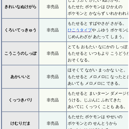
じょうぶで かたい ぬけがら。
きれいなぬけがら
非売品
もたせた ポケモンは ひかえの
ポケモンと かならず いれかわれ
もたせると すばやさが さがる。
くろいてっきゅう
非売品
ひこうタイプ
や ふゆう ポケモン
じめんわざが あたって しまう。
とても おもたい なにかの しっぽ
こうこうのしっぽ
非売品
もたせると いつもより こうどう
おそくなる。
ほそくて ながい まっかな いと。
あかいいと
非売品
もたせると メロメロに なったと
あいても メロメロに できる。
もたせると まいターン ダメージ
くっつきバリ
非売品
うける。じぶんに ふれてきた
あいてに くっつく ことも ある。
もたせた ポケモンは やせいの
けむりだま
非売品
ポケモンとの せんとうから