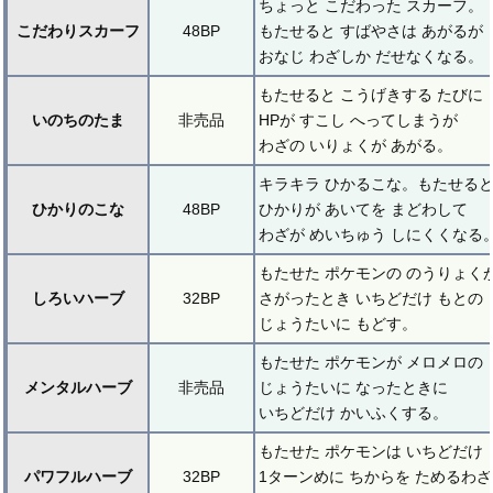
ちょっと こだわった スカーフ。
こだわりスカーフ
48BP
もたせると すばやさは あがるが
おなじ わざしか だせなくなる。
もたせると こうげきする たびに
いのちのたま
非売品
HPが すこし へってしまうが
わざの いりょくが あがる。
キラキラ ひかるこな。もたせる
ひかりのこな
48BP
ひかりが あいてを まどわして
わざが めいちゅう しにくくなる
もたせた ポケモンの のうりょく
しろいハーブ
32BP
さがったとき いちどだけ もとの
じょうたいに もどす。
もたせた ポケモンが メロメロの
メンタルハーブ
非売品
じょうたいに なったときに
いちどだけ かいふくする。
もたせた ポケモンは いちどだけ
パワフルハーブ
32BP
1ターンめに ちからを ためるわ