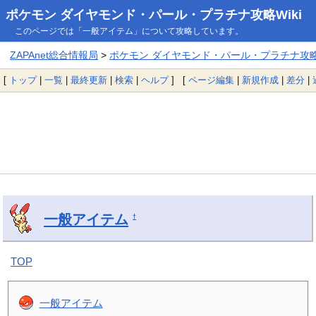
ポケモン ダイヤモンド・パール・プラチナ攻略Wiki
このページでは「一般アイテム」について攻略しています。
ZAPAnet総合情報局
>
ポケモン ダイヤモンド・パール・プラチナ攻略W
[
トップ
|
一覧
|
最終更新
|
検索
|
ヘルプ
] [
ページ編集
|
新規作成
|
差分
|
一般アイテム
†
TOP
一般アイテム