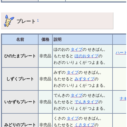
プレート
†
名前
価格
説明
ほのおの
タイプ
の せきばん。
ハー
ひのたまプレート
非売品
もたせると
ほのおタイプ
の
わざの いりょくが つよまる。
みずの
タイプ
の せきばん。
しずくプレート
非売品
もたせると
みずタイプ
の
わざの いりょくが つよまる。
でんきの
タイプ
の せきばん。
ナ
いかずちプレート
非売品
もたせると
でんきタイプ
の
わざの いりょくが つよまる。
くさの
タイプ
の せきばん。
みどりのプレート
非売品
もたせると
くさタイプ
の