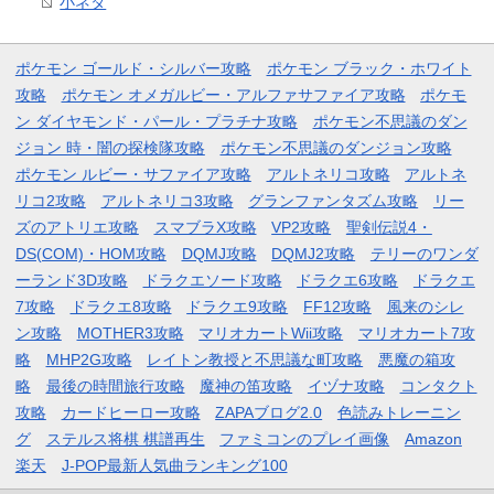
小ネタ
ポケモン ゴールド・シルバー攻略
ポケモン ブラック・ホワイト
攻略
ポケモン オメガルビー・アルファサファイア攻略
ポケモ
ン ダイヤモンド・パール・プラチナ攻略
ポケモン不思議のダン
ジョン 時・闇の探検隊攻略
ポケモン不思議のダンジョン攻略
ポケモン ルビー・サファイア攻略
アルトネリコ攻略
アルトネ
リコ2攻略
アルトネリコ3攻略
グランファンタズム攻略
リー
ズのアトリエ攻略
スマブラX攻略
VP2攻略
聖剣伝説4・
DS(COM)・HOM攻略
DQMJ攻略
DQMJ2攻略
テリーのワンダ
ーランド3D攻略
ドラクエソード攻略
ドラクエ6攻略
ドラクエ
7攻略
ドラクエ8攻略
ドラクエ9攻略
FF12攻略
風来のシレ
ン攻略
MOTHER3攻略
マリオカートWii攻略
マリオカート7攻
略
MHP2G攻略
レイトン教授と不思議な町攻略
悪魔の箱攻
略
最後の時間旅行攻略
魔神の笛攻略
イヅナ攻略
コンタクト
攻略
カードヒーロー攻略
ZAPAブログ2.0
色読みトレーニン
グ
ステルス将棋 棋譜再生
ファミコンのプレイ画像
Amazon
楽天
J-POP最新人気曲ランキング100