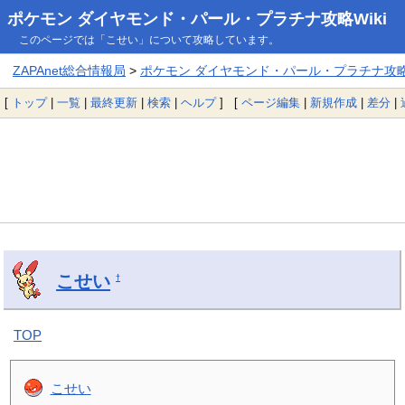
ポケモン ダイヤモンド・パール・プラチナ攻略Wiki
このページでは「こせい」について攻略しています。
ZAPAnet総合情報局
>
ポケモン ダイヤモンド・パール・プラチナ攻略W
[
トップ
|
一覧
|
最終更新
|
検索
|
ヘルプ
] [
ページ編集
|
新規作成
|
差分
|
こせい
†
TOP
こせい