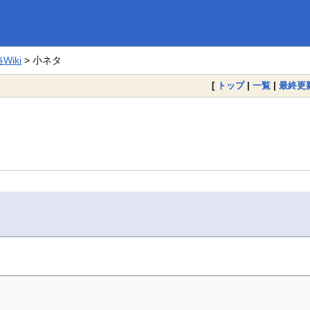
iki
> 小ネタ
[
トップ
|
一覧
|
最終更