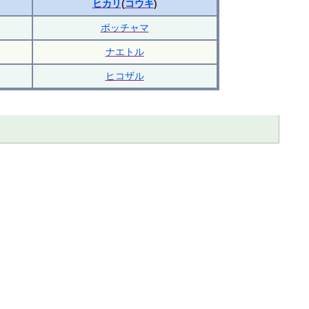
ヒカリ
(
コウキ
)
ポッチャマ
ナエトル
ヒコザル