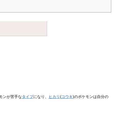
モンが苦手な
タイプ
になり、
ヒカリ
(
コウキ
)のポケモンは自分の