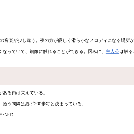
路の音楽が少し違う。夜の方が優しく滑らかなメロディになる場所
くなっていて、銅像に触れることができる。因みに、
主人公
は触る
がある街は栄えている。
拾う間隔は必ず200歩毎と決まっている。
E･N･D