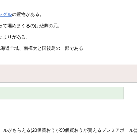
。
ッグル
の置物がある。
って埋めまくるのは悲劇の元。
たまりがある。
北海道全域、南樺太と国後島の一部である
ルがもらえる(20個買おうが99個買おうが貰えるプレミアボールは