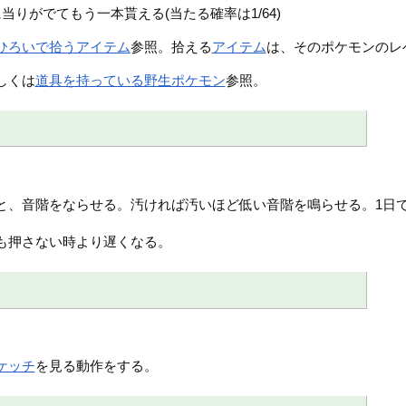
りがでてもう一本貰える(当たる確率は1/64)
ひろいで拾うアイテム
参照。拾える
アイテム
は、そのポケモンのレ
しくは
道具を持っている野生ポケモン
参照。
と、音階をならせる。汚ければ汚いほど低い音階を鳴らせる。1日で
も押さない時より遅くなる。
ケッチ
を見る動作をする。