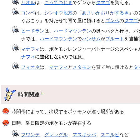
リオル
は、
こうてつじま
でゲンから
タマゴ
を貰える。
ゴンベ
は、
シンオウ地方
の「
あまいかおりがするき
」の
くおこう」を持たせて育て屋に預けると
ゴンベ
の
タマゴ
ヒードラン
は、
ハードマウンテン
の奥へバクと行き、バ
ナでは、
ハードマウンテン
で
ハンサム
が
プルート
を逮捕
マナフィ
は、ポケモンレンジャーバトナージのスペシャ
ナフィ
に進化しない
ので注意。
フィオネ
は、
マナフィ
と
メタモン
を育て屋に預けると
タ
時間関連
†
時間帯によって、出現するポケモンが違う場所がある
日時、曜日限定のポケモンが存在する
フワンテ
、
グレッグル
、
マスキッパ
、
スコルピ
など