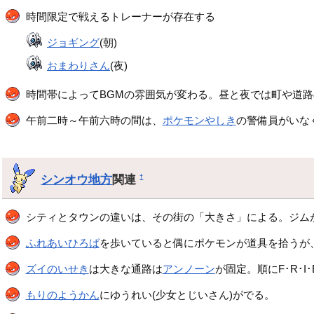
時間限定で戦えるトレーナーが存在する
ジョギング
(朝)
おまわりさん
(夜)
時間帯によってBGMの雰囲気が変わる。昼と夜では町や道
午前二時～午前六時の間は、
ポケモンやしき
の警備員がいな
シンオウ地方
関連
†
シティとタウンの違いは、その街の「大きさ」による。ジム
ふれあいひろば
を歩いていると偶にポケモンが道具を拾うが、
ズイのいせき
は大きな通路は
アンノーン
が固定。順にF･R･I･
もりのようかん
にゆうれい(少女とじいさん)がでる。