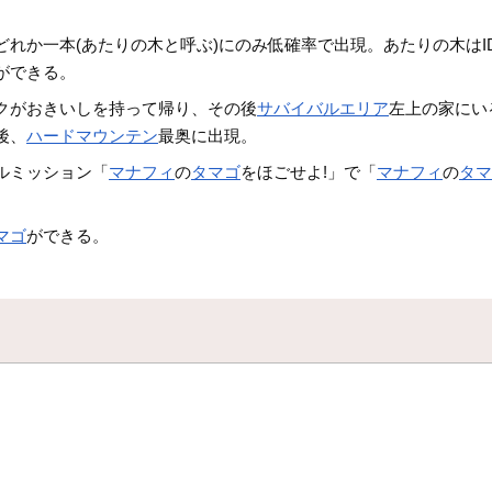
どれか一本(あたりの木と呼ぶ)にのみ低確率で出現。あたりの木は
ができる。
クがおきいしを持って帰り、その後
サバイバルエリア
左上の家にい
後、
ハードマウンテン
最奥に出現。
ルミッション「
マナフィ
の
タマゴ
をほごせよ!」で「
マナフィ
の
タ
マゴ
ができる。