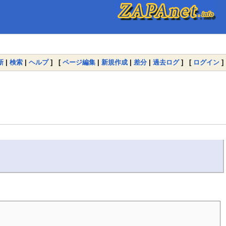
新
|
検索
|
ヘルプ
] [
ページ編集
|
新規作成
|
差分
|
過去ログ
] [
ログイン
]