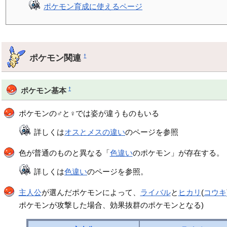
ポケモン育成に使えるページ
ポケモン関連
†
†
ポケモン基本
ポケモンの♂と♀では姿が違うものもいる
詳しくは
オスとメスの違い
のページを参照
色が普通のものと異なる「
色違い
のポケモン」が存在する。
詳しくは
色違い
のページを参照。
主人公
が選んだポケモンによって、
ライバル
と
ヒカリ
(
コウキ
ポケモンが攻撃した場合、効果抜群のポケモンとなる)