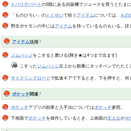
トバリデパート
の5階にある自販機でジュースを買うとたまに当
「ものひろい」の
とくせい
で拾う
アイテム
については、
もの
野生ポケモンの中には
アイテム
を持っているものもいる。詳
†
アイテム
活用
ジムバッジ
をこすると磨ける(輝き★は4つまで出ます)
こすった
ジムバッジ
左上から順番にタッチペンでたたく
サイクリングロード
で低速ギアで下るとき、下を押すと、何
†
ポケッチ
関連
ポケッチ
アプリの効果と入手法については
ポケッチ
参照。
下画面で
ポケッチ
を操作しているとき、上画面の
主人公
が
ポ