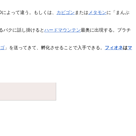
IDによって違う。もしくは、
カビゴン
または
メタモン
に「まんぷ
るバクに話し掛けると
ハードマウンテン
最奥に出現する。プラチ
マゴ
」を送ってきて、孵化させることで入手できる。
フィオネ
は
マ