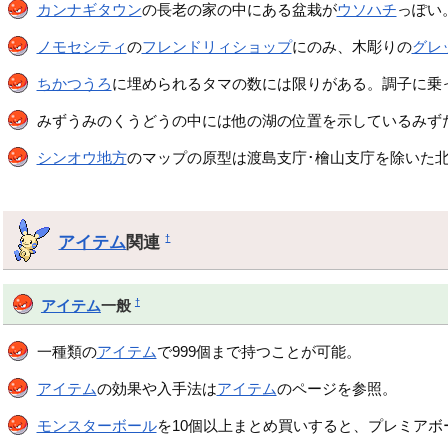
カンナギタウン
の長老の家の中にある盆栽が
ウソハチ
っぽい
ノモセシティ
の
フレンドリィショップ
にのみ、木彫りの
グレ
ちかつうろ
に埋められるタマの数には限りがある。調子に乗
みずうみのくうどうの中には他の湖の位置を示しているみず
シンオウ地方
のマップの原型は渡島支庁･檜山支庁を除いた
アイテム
関連
†
†
アイテム
一般
一種類の
アイテム
で999個まで持つことが可能。
アイテム
の効果や入手法は
アイテム
のページを参照。
モンスターボール
を10個以上まとめ買いすると、プレミアボー