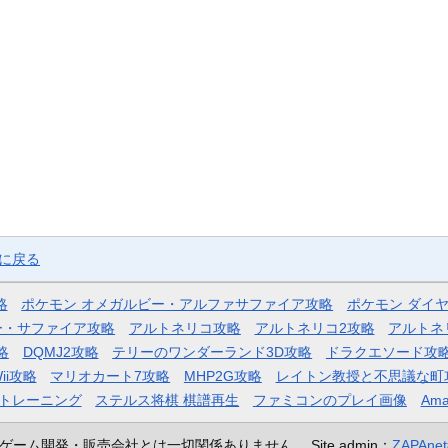
ジに戻る
略
ポケモン オメガルビー・アルファサファイア攻略
ポケモン ダイ
ー・サファイア攻略
アルトネリコ攻略
アルトネリコ2攻略
アルトネ
略
DQMJ2攻略
テリーのワンダーランド3D攻略
ドラクエソード攻
ii攻略
マリオカート7攻略
MHP2G攻略
レイトン教授と不思議な町
トレーニング
ステルス将棋 棋譜再生
ファミコンのプレイ画像
Ama
ゲーム開発・販売会社とは一切関係ありません。
Site admin：
ZAPAn