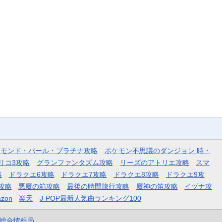
ヤモンド・パール・プラチナ攻略
ポケモン不思議のダンジョン 時・
リコ3攻略
グランファンタズム攻略
リーズのアトリエ攻略
スマ
略
ドラクエ6攻略
ドラクエ7攻略
ドラクエ8攻略
ドラクエ9攻
攻略
悪魔の箱攻略
最後の時間旅行攻略
魔神の笛攻略
イヅナ攻
zon
楽天
J-POP最新人気曲ランキング100
et総合情報局