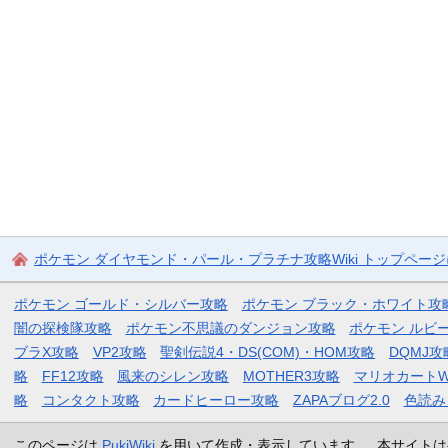
ポケモン ダイヤモンド・パール・プラチナ攻略Wiki トップペー
ポケモン ゴールド・シルバー攻略
ポケモン ブラック・ホワイト攻
闇の探検隊攻略
ポケモン不思議のダンジョン攻略
ポケモン ルビ
ブラX攻略
VP2攻略
聖剣伝説4・DS(COM)・HOM攻略
DQMJ攻
略
FF12攻略
風来のシレン攻略
MOTHER3攻略
マリオカートW
略
コンタクト攻略
カードヒーロー攻略
ZAPAブログ2.0
色読み
このページは
PukiWiki
を用いて作成・表示しています。 本サイトは