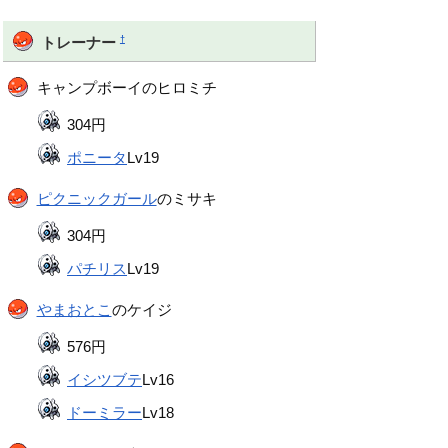
†
トレーナー
キャンプボーイのヒロミチ
304円
ポニータ
Lv19
ピクニックガール
のミサキ
304円
パチリス
Lv19
やまおとこ
のケイジ
576円
イシツブテ
Lv16
ドーミラー
Lv18