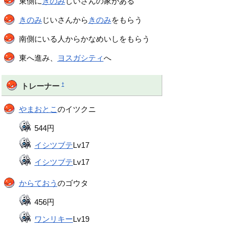
東側に
きのみ
じいさんの家がある
きのみ
じいさんから
きのみ
をもらう
南側にいる人からかなめいしをもらう
東へ進み、
ヨスガシティ
へ
†
トレーナー
やまおとこ
のイツクニ
544円
イシツブテ
Lv17
イシツブテ
Lv17
からておう
のゴウタ
456円
ワンリキー
Lv19