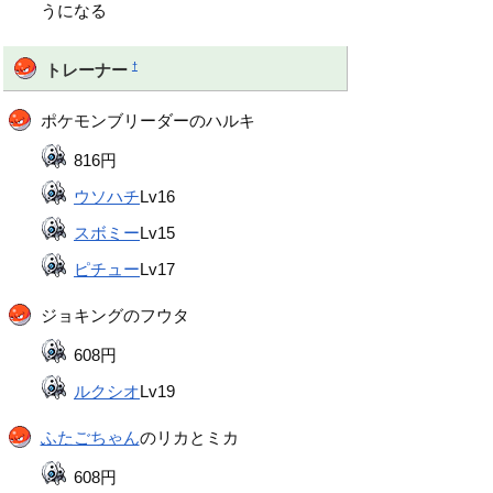
うになる
†
トレーナー
ポケモンブリーダーのハルキ
816円
ウソハチ
Lv16
スボミー
Lv15
ピチュー
Lv17
ジョキングのフウタ
608円
ルクシオ
Lv19
ふたごちゃん
のリカとミカ
608円