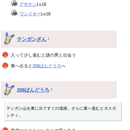
アサナン
Lv18
ワンリキー
Lv18
テンガンざん
†
入って少し進むと謎の男と出会う
東へ出ると
208ばんどうろ
へ
208ばんどうろ
†
テンガン山を東に出てすぐの道路。さらに東へ進むとヨスガ
シティ。