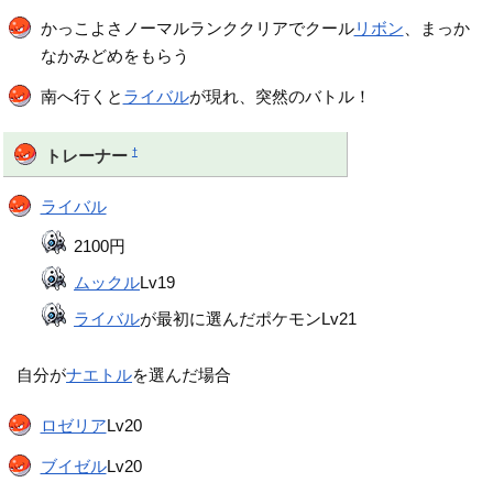
かっこよさノーマルランククリアでクール
リボン
、まっか
なかみどめをもらう
南へ行くと
ライバル
が現れ、突然のバトル！
†
トレーナー
ライバル
2100円
ムックル
Lv19
ライバル
が最初に選んだポケモンLv21
自分が
ナエトル
を選んだ場合
ロゼリア
Lv20
ブイゼル
Lv20