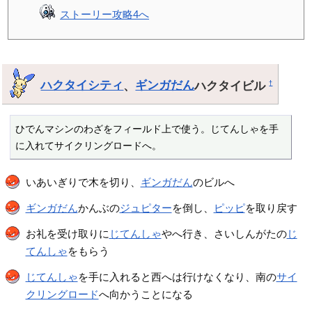
ストーリー攻略4へ
ハクタイシティ
、
ギンガだん
ハクタイビル
†
ひでんマシンのわざをフィールド上で使う。じてんしゃを手
に入れてサイクリングロードへ。
いあいぎりで木を切り、
ギンガだん
のビルへ
ギンガだん
かんぶの
ジュピター
を倒し、
ピッピ
を取り戻す
お礼を受け取りに
じてんしゃ
やへ行き、さいしんがたの
じ
てんしゃ
をもらう
じてんしゃ
を手に入れると西へは行けなくなり、南の
サイ
クリングロード
へ向かうことになる