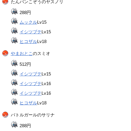
たんパンこぞうのヤスノリ
288円
ムックル
Lv15
イシツブテ
Lv15
ヒコザル
Lv18
やまおとこ
のスミオ
512円
イシツブテ
Lv15
イシツブテ
Lv16
イシツブテ
Lv16
ヒコザル
Lv18
バトルガールのサリナ
288円