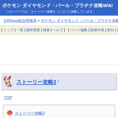
ポケモン ダイヤモンド・パール・プラチナ攻略Wiki
このページでは「ストーリー攻略3」について攻略しています。
ZAPAnet総合情報局
>
ポケモン ダイヤモンド・パール・プラチナ攻略W
[
トップ
|
一覧
|
最終更新
|
検索
|
ヘルプ
] [
ページ編集
|
新規作成
|
差分
|
ストーリー攻略3
†
TOP
ストーリー攻略3