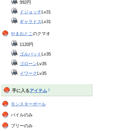
992円
ドジョッチ
Lv31
ギャラドス
Lv31
やまおとこ
のクマオ
1120円
ゴルバット
Lv35
ゴローン
Lv35
イワーク
Lv35
†
手に入る
アイテム
モンスターボール
パイルのみ
ブリーのみ