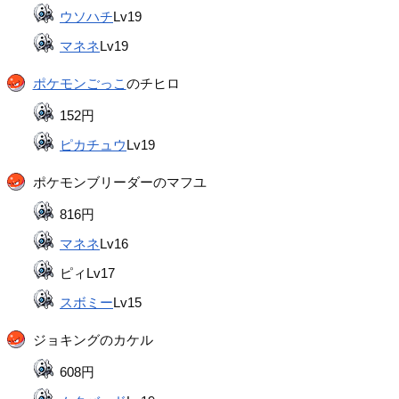
ウソハチ
Lv19
マネネ
Lv19
ポケモンごっこ
のチヒロ
152円
ピカチュウ
Lv19
ポケモンブリーダーのマフユ
816円
マネネ
Lv16
ピィLv17
スボミー
Lv15
ジョキングのカケル
608円