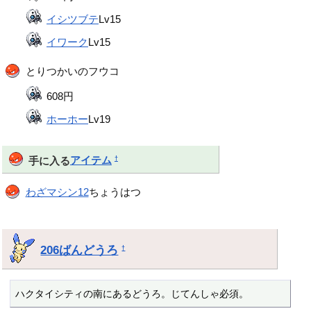
イシツブテ
Lv15
イワーク
Lv15
とりつかいのフウコ
608円
ホーホー
Lv19
†
手に入る
アイテム
わざマシン12
ちょうはつ
206ばんどうろ
†
ハクタイシティの南にあるどうろ。じてんしゃ必須。