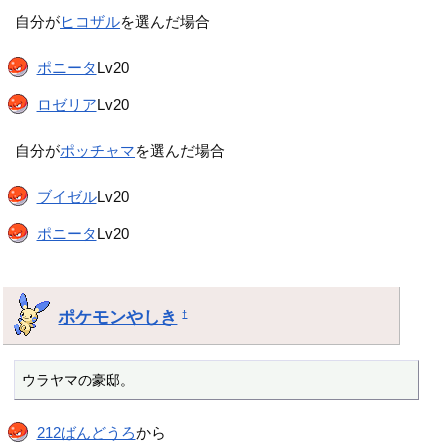
自分が
ヒコザル
を選んだ場合
ポニータ
Lv20
ロゼリア
Lv20
自分が
ポッチャマ
を選んだ場合
ブイゼル
Lv20
ポニータ
Lv20
ポケモンやしき
†
ウラヤマの豪邸。
212ばんどうろ
から