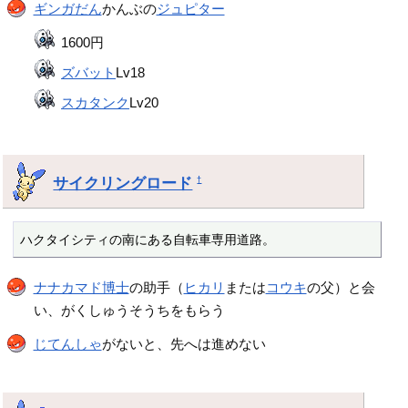
ギンガだん
かんぶの
ジュピター
1600円
ズバット
Lv18
スカタンク
Lv20
サイクリングロード
†
ハクタイシティの南にある自転車専用道路。
ナナカマド博士
の助手（
ヒカリ
または
コウキ
の父）と会
い、がくしゅうそうちをもらう
じてんしゃ
がないと、先へは進めない