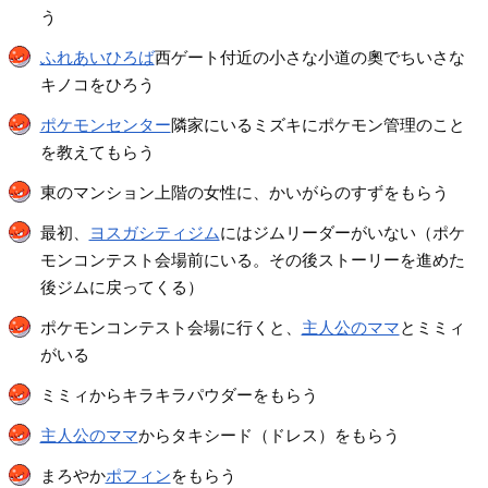
う
ふれあいひろば
西ゲート付近の小さな小道の奧でちいさな
キノコをひろう
ポケモンセンター
隣家にいるミズキにポケモン管理のこと
を教えてもらう
東のマンション上階の女性に、かいがらのすずをもらう
最初、
ヨスガシティジム
にはジムリーダーがいない（ポケ
モンコンテスト会場前にいる。その後ストーリーを進めた
後ジムに戻ってくる）
ポケモンコンテスト会場に行くと、
主人公のママ
とミミィ
がいる
ミミィからキラキラパウダーをもらう
主人公のママ
からタキシード（ドレス）をもらう
まろやか
ポフィン
をもらう