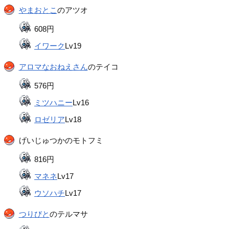
やまおとこ
のアツオ
608円
イワーク
Lv19
アロマなおねえさん
のテイコ
576円
ミツハニー
Lv16
ロゼリア
Lv18
げいじゅつかのモトフミ
816円
マネネ
Lv17
ウソハチ
Lv17
つりびと
のテルマサ