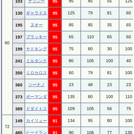
ナッシー
95
85
55
125
103
95
ギャラドス
125
79
81
60
130
95
ヌオー
85
85
35
65
195
95
ブラッキー
65
110
65
60
197
95
60
ヤドキング
75
80
30
100
199
95
ミルタンク
80
105
100
40
241
95
ミロカロス
60
79
81
100
350
95
ソーナノ
23
48
23
23
360
95
ボーマンダ
135
80
100
110
373
95
ドダイトス
109
105
56
75
389
95
カイリュー
134
95
80
100
149
91
72
ヒードラン
90
106
77
130
485
91