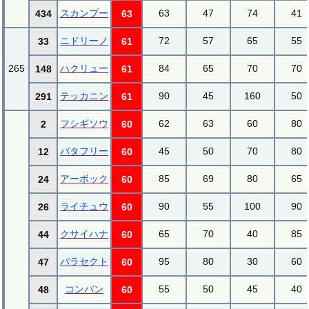
スカンプー
63
47
74
41
434
63
ニドリーノ
72
57
65
55
33
61
265
ハクリュー
84
65
70
70
148
61
テッカニン
90
45
160
50
291
61
フシギソウ
62
63
60
80
2
60
バタフリー
45
50
70
80
12
60
アーボック
85
69
80
65
24
60
ライチュウ
90
55
100
90
26
60
クサイハナ
65
70
40
85
44
60
パラセクト
95
80
30
60
47
60
コンパン
55
50
45
40
48
60