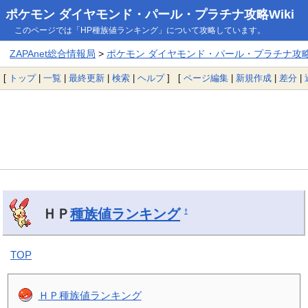
ポケモン ダイヤモンド・パール・プラチナ攻略Wiki
このページでは「HP種族値ランキング」について攻略しています。
ZAPAnet総合情報局
>
ポケモン ダイヤモンド・パール・プラチナ攻略W
[
トップ
|
一覧
|
最終更新
|
検索
|
ヘルプ
] [
ページ編集
|
新規作成
|
差分
|
ＨＰ
種族値ランキング
†
TOP
ＨＰ種族値ランキング