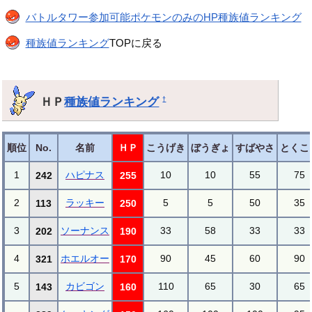
バトルタワー参加可能ポケモンのみのHP種族値ランキング
種族値ランキング
TOPに戻る
ＨＰ
種族値ランキング
†
順位
No.
名前
ＨＰ
こうげき
ぼうぎょ
すばやさ
とくこ
1
ハピナス
10
10
55
75
242
255
2
ラッキー
5
5
50
35
113
250
3
ソーナンス
33
58
33
33
202
190
4
ホエルオー
90
45
60
90
321
170
5
カビゴン
110
65
30
65
143
160