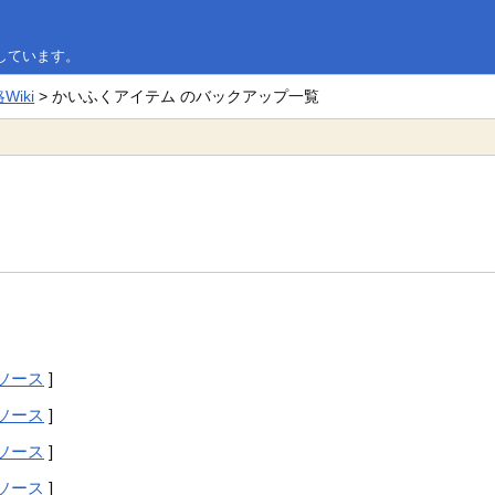
しています。
iki
> かいふくアイテム のバックアップ一覧
ソース
]
ソース
]
ソース
]
ソース
]