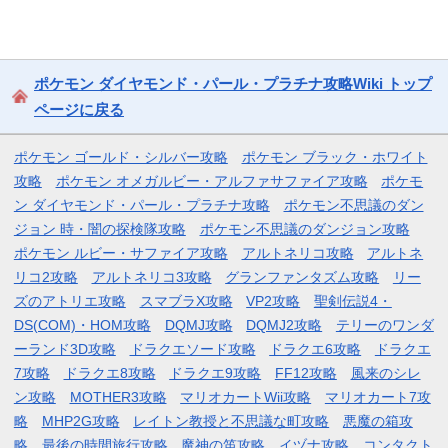
ポケモン ダイヤモンド・パール・プラチナ攻略Wiki トップ
ページに戻る
ポケモン ゴールド・シルバー攻略
ポケモン ブラック・ホワイト
攻略
ポケモン オメガルビー・アルファサファイア攻略
ポケモ
ン ダイヤモンド・パール・プラチナ攻略
ポケモン不思議のダン
ジョン 時・闇の探検隊攻略
ポケモン不思議のダンジョン攻略
ポケモン ルビー・サファイア攻略
アルトネリコ攻略
アルトネ
リコ2攻略
アルトネリコ3攻略
グランファンタズム攻略
リー
ズのアトリエ攻略
スマブラX攻略
VP2攻略
聖剣伝説4・
DS(COM)・HOM攻略
DQMJ攻略
DQMJ2攻略
テリーのワンダ
ーランド3D攻略
ドラクエソード攻略
ドラクエ6攻略
ドラクエ
7攻略
ドラクエ8攻略
ドラクエ9攻略
FF12攻略
風来のシレ
ン攻略
MOTHER3攻略
マリオカートWii攻略
マリオカート7攻
略
MHP2G攻略
レイトン教授と不思議な町攻略
悪魔の箱攻
略
最後の時間旅行攻略
魔神の笛攻略
イヅナ攻略
コンタクト