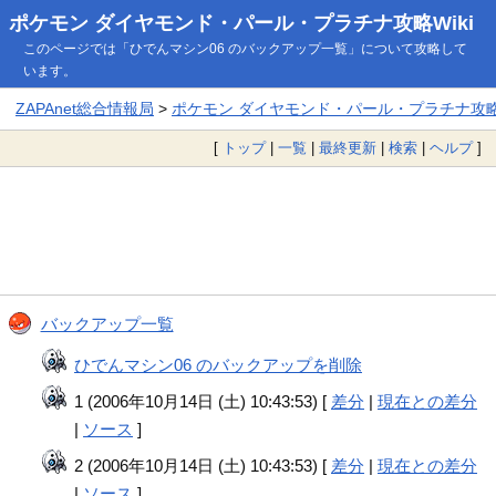
ポケモン ダイヤモンド・パール・プラチナ攻略Wiki
このページでは「ひでんマシン06 のバックアップ一覧」について攻略して
います。
ZAPAnet総合情報局
>
ポケモン ダイヤモンド・パール・プラチナ攻略W
[
トップ
|
一覧
|
最終更新
|
検索
|
ヘルプ
]
バックアップ一覧
ひでんマシン06 のバックアップを削除
1 (2006年10月14日 (土) 10:43:53) [
差分
|
現在との差分
|
ソース
]
2 (2006年10月14日 (土) 10:43:53) [
差分
|
現在との差分
|
ソース
]