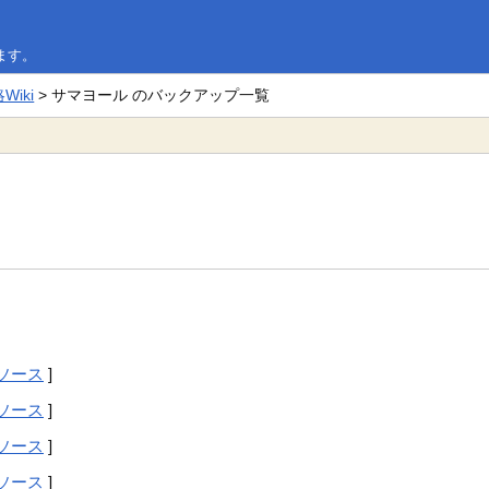
ます。
iki
> サマヨール のバックアップ一覧
ソース
]
ソース
]
ソース
]
ソース
]