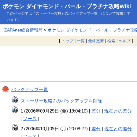
ポケモン ダイヤモンド・パール・プラチナ攻略Wiki
このページでは「ストーリー攻略7 のバックアップ一覧」について攻略して
います。
ZAPAnet総合情報局
>
ポケモン ダイヤモンド・パール・プラチナ攻略W
[
トップ
|
一覧
|
最終更新
|
検索
|
ヘルプ
]
バックアップ一覧
ストーリー攻略7 のバックアップを削除
1 (2006年09月29日 (金) 19:04:10) [
差分
|
現在との差分
|
ソース
]
2 (2006年10月09日 (月) 20:08:27) [
差分
|
現在との差分
|
ソース
]