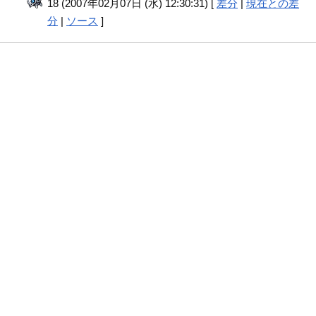
18 (2007年02月07日 (水) 12:30:31) [
差分
|
現在との差
分
|
ソース
]