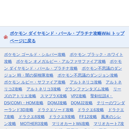
ポケモン ダイヤモンド・パール・プラチナ攻略Wiki トップ
ページに戻る
ポケモン ゴールド・シルバー攻略
ポケモン ブラック・ホワイト
攻略
ポケモン オメガルビー・アルファサファイア攻略
ポケモ
ン ダイヤモンド・パール・プラチナ攻略
ポケモン不思議のダン
ジョン 時・闇の探検隊攻略
ポケモン不思議のダンジョン攻略
ポケモン ルビー・サファイア攻略
アルトネリコ攻略
アルトネ
リコ2攻略
アルトネリコ3攻略
グランファンタズム攻略
リー
ズのアトリエ攻略
スマブラX攻略
VP2攻略
聖剣伝説4・
DS(COM)・HOM攻略
DQMJ攻略
DQMJ2攻略
テリーのワンダ
ーランド3D攻略
ドラクエソード攻略
ドラクエ6攻略
ドラクエ
7攻略
ドラクエ8攻略
ドラクエ9攻略
FF12攻略
風来のシレ
ン攻略
MOTHER3攻略
マリオカートWii攻略
マリオカート7攻