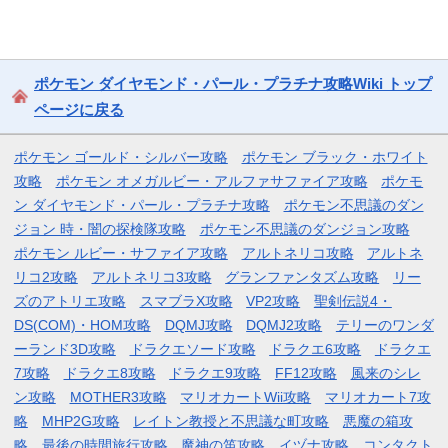
ポケモン ダイヤモンド・パール・プラチナ攻略Wiki トップ
ページに戻る
ポケモン ゴールド・シルバー攻略
ポケモン ブラック・ホワイト
攻略
ポケモン オメガルビー・アルファサファイア攻略
ポケモ
ン ダイヤモンド・パール・プラチナ攻略
ポケモン不思議のダン
ジョン 時・闇の探検隊攻略
ポケモン不思議のダンジョン攻略
ポケモン ルビー・サファイア攻略
アルトネリコ攻略
アルトネ
リコ2攻略
アルトネリコ3攻略
グランファンタズム攻略
リー
ズのアトリエ攻略
スマブラX攻略
VP2攻略
聖剣伝説4・
DS(COM)・HOM攻略
DQMJ攻略
DQMJ2攻略
テリーのワンダ
ーランド3D攻略
ドラクエソード攻略
ドラクエ6攻略
ドラクエ
7攻略
ドラクエ8攻略
ドラクエ9攻略
FF12攻略
風来のシレ
ン攻略
MOTHER3攻略
マリオカートWii攻略
マリオカート7攻
略
MHP2G攻略
レイトン教授と不思議な町攻略
悪魔の箱攻
略
最後の時間旅行攻略
魔神の笛攻略
イヅナ攻略
コンタクト