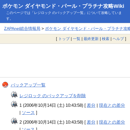
ポケモン ダイヤモンド・パール・プラチナ攻略Wiki
このページでは「レジロック のバックアップ一覧」について攻略していま
す。
ZAPAnet総合情報局
>
ポケモン ダイヤモンド・パール・プラチナ攻略W
[
トップ
|
一覧
|
最終更新
|
検索
|
ヘルプ
]
バックアップ一覧
レジロック のバックアップを削除
1 (2006年10月14日 (土) 10:43:58) [
差分
|
現在との差分
|
ソース
]
2 (2006年10月14日 (土) 10:43:58) [
差分
|
現在との差分
|
ソース
]