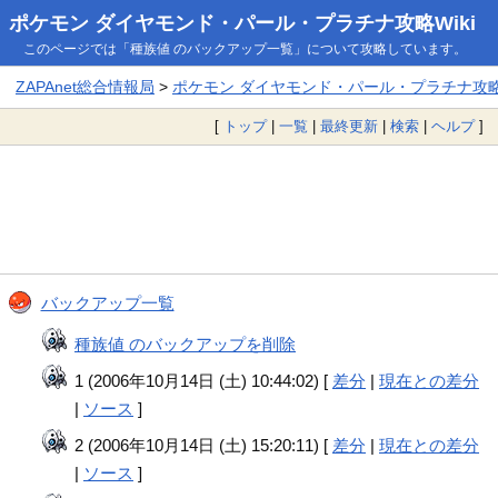
ポケモン ダイヤモンド・パール・プラチナ攻略Wiki
このページでは「種族値 のバックアップ一覧」について攻略しています。
ZAPAnet総合情報局
>
ポケモン ダイヤモンド・パール・プラチナ攻略W
[
トップ
|
一覧
|
最終更新
|
検索
|
ヘルプ
]
バックアップ一覧
種族値 のバックアップを削除
1 (2006年10月14日 (土) 10:44:02) [
差分
|
現在との差分
|
ソース
]
2 (2006年10月14日 (土) 15:20:11) [
差分
|
現在との差分
|
ソース
]