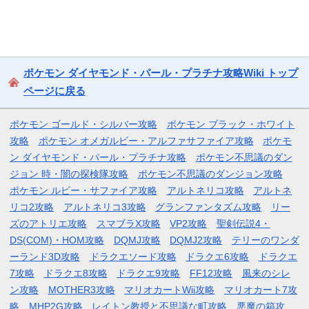
ポケモン ダイヤモンド・パール・プラチナ攻略Wiki トップ
ページに戻る
ポケモン ゴールド・シルバー攻略
ポケモン ブラック・ホワイト
攻略
ポケモン オメガルビー・アルファサファイア攻略
ポケモ
ン ダイヤモンド・パール・プラチナ攻略
ポケモン不思議のダン
ジョン 時・闇の探検隊攻略
ポケモン不思議のダンジョン攻略
ポケモン ルビー・サファイア攻略
アルトネリコ攻略
アルトネ
リコ2攻略
アルトネリコ3攻略
グランファンタズム攻略
リー
ズのアトリエ攻略
スマブラX攻略
VP2攻略
聖剣伝説4・
DS(COM)・HOM攻略
DQMJ攻略
DQMJ2攻略
テリーのワンダ
ーランド3D攻略
ドラクエソード攻略
ドラクエ6攻略
ドラクエ
7攻略
ドラクエ8攻略
ドラクエ9攻略
FF12攻略
風来のシレ
ン攻略
MOTHER3攻略
マリオカートWii攻略
マリオカート7攻
略
MHP2G攻略
レイトン教授と不思議な町攻略
悪魔の箱攻