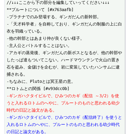
//↓↓↓ここから下の部分を編集していってください↓↓↓

**プルートについて [#x763aafb]

-プラチナでのみ登場する、ギンガだんの新幹部。

-「天才科学者」を自称しており、ギンガだんの制服の上に白
衣を羽織っている。

-他の幹部とはあまり仲が良くない様子。

-主人公とバトルすることはない。

-アカギの蒸発後、ギンガだんの新ボスとなるが、他の幹部や
したっぱ達もついてこない。ハードマウンテンで火山の置き
石を盗み、金儲けを企むが、岩に変装していたハンサムに逮
捕される。

-ちなみに、Plutoとは冥王星の意。

-ギンガハクタイビルで、ひみつのカギ（配信 ～3/2）を使
うと入れるロトムのへやに、プルートのものと思われる幼少
時代の日記と論文がある。
-ギンガハクタイビルで、ひみつのカギ（配信終了）を使うと
入れるロトムのへやに、プルートのものと思われる幼少時代
の日記と論文がある。