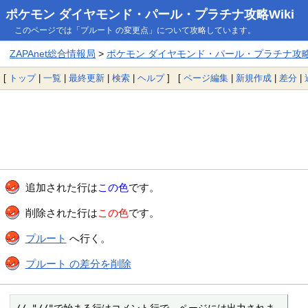
ポケモン ダイヤモンド・パール・プラチナ攻略Wiki
このページでは「プルート の変更点」について攻略しています。
ZAPAnet総合情報局
>
ポケモン ダイヤモンド・パール・プラチナ攻略W
[
トップ
|
一覧
|
最終更新
|
検索
|
ヘルプ
] [
ページ編集
|
新規作成
|
差分
|
追加された行は
この色
です。
削除された行は
この色
です。
プルート
へ行く。
プルート の差分を削除