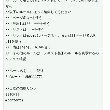
// "//"で始まる行はコメント行で、ページには出力されま
せん

//以下のルールに従って編集してください

//・ページ名は*を使う

//・見出しは**、***を使う

//・リストは-、+を使う

//・リンクは&pgid(,ページ名);、または[[ページ名:UR
L]]を使う

//・表は|a|b|、,a,bを使う

//・その他のルールは、テキスト整形のルールを表示するの
リンクで確認

//ページ名をここに記述

*プルート [#b9111771]

//目次の自動リンク

[[TOP]]

#contents
