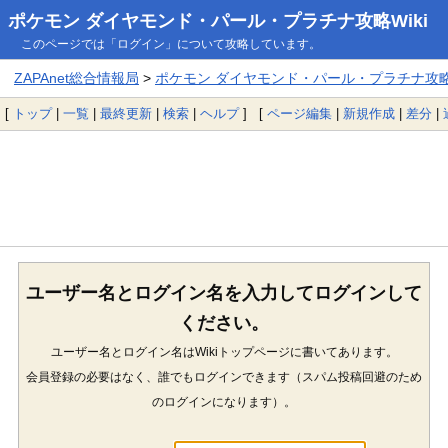
ポケモン ダイヤモンド・パール・プラチナ攻略Wiki
このページでは「ログイン」について攻略しています。
ZAPAnet総合情報局
>
ポケモン ダイヤモンド・パール・プラチナ攻略W
[
トップ
|
一覧
|
最終更新
|
検索
|
ヘルプ
] [
ページ編集
|
新規作成
|
差分
|
ユーザー名とログイン名を入力してログインして
ください。
ユーザー名とログイン名はWikiトップページに書いてあります。
会員登録の必要はなく、誰でもログインできます（スパム投稿回避のため
のログインになります）。