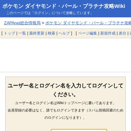
ポケモン ダイヤモンド・パール・プラチナ攻略Wiki
このページでは「ログイン」について攻略しています。
ZAPAnet総合情報局
>
ポケモン ダイヤモンド・パール・プラチナ攻略W
[
トップ
|
一覧
|
最終更新
|
検索
|
ヘルプ
] [
ページ編集
|
新規作成
|
差分
|
ユーザー名とログイン名を入力してログインして
ください。
ユーザー名とログイン名はWikiトップページに書いてあります。
会員登録の必要はなく、誰でもログインできます（スパム投稿回避のため
のログインになります）。