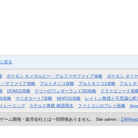
ジに戻る
略
ポケモン オメガルビー・アルファサファイア攻略
ポケモン ダイ
ー・サファイア攻略
アルトネリコ攻略
アルトネリコ2攻略
アルトネ
略
DQMJ2攻略
テリーのワンダーランド3D攻略
ドラクエソード攻
ii攻略
マリオカート7攻略
MHP2G攻略
レイトン教授と不思議な町
トレーニング
ステルス将棋 棋譜再生
ファミコンのプレイ画像
Ama
ゲーム開発・販売会社とは一切関係ありません。
Site admin：
ZAPAn