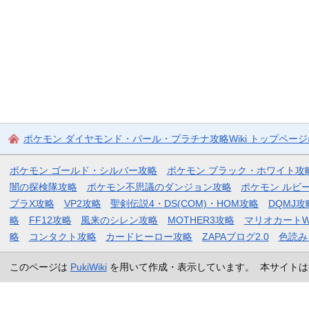
ポケモン ダイヤモンド・パール・プラチナ攻略Wiki トップペー
ポケモン ゴールド・シルバー攻略
ポケモン ブラック・ホワイト攻
闇の探検隊攻略
ポケモン不思議のダンジョン攻略
ポケモン ルビ
ブラX攻略
VP2攻略
聖剣伝説4・DS(COM)・HOM攻略
DQMJ攻
略
FF12攻略
風来のシレン攻略
MOTHER3攻略
マリオカートW
略
コンタクト攻略
カードヒーロー攻略
ZAPAブログ2.0
色読み
このページは
PukiWiki
を用いて作成・表示しています。 本サイトは