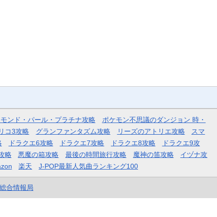
ヤモンド・パール・プラチナ攻略
ポケモン不思議のダンジョン 時・
リコ3攻略
グランファンタズム攻略
リーズのアトリエ攻略
スマ
略
ドラクエ6攻略
ドラクエ7攻略
ドラクエ8攻略
ドラクエ9攻
攻略
悪魔の箱攻略
最後の時間旅行攻略
魔神の笛攻略
イヅナ攻
zon
楽天
J-POP最新人気曲ランキング100
et総合情報局