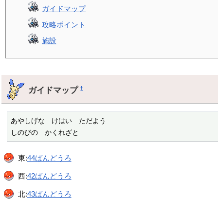
ガイドマップ
攻略ポイント
施設
ガイドマップ
†
あやしげな　けはい　ただよう

しのびの　かくれざと
東:
44ばんどうろ
西:
42ばんどうろ
北:
43ばんどうろ