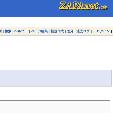
新
|
検索
|
ヘルプ
] [
ページ編集
|
新規作成
|
差分
|
過去ログ
] [
ログイン
]