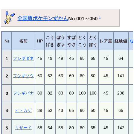
全国版ポケモンずかん
No.001～050
†
こう
ぼう
すば
とく
とく
№
名前
HP
レア度
経験値
な
げき
ぎょ
やさ
こう
ぼう
フシギダネ
45
49
49
45
65
65
45
64
1
フシギソウ
60
62
63
60
80
80
45
141
2
フシギバナ
80
82
83
80
100
100
45
208
3
ヒトカゲ
39
52
43
65
60
50
45
65
4
リザード
58
64
58
80
80
65
45
142
5