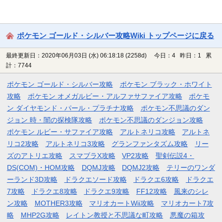
ポケモン ゴールド・シルバー攻略Wiki トップページに戻る
最終更新日：2020年06月03日 (水) 06:18:18
(2258d)
今日：4 昨日：1 累
計：7744
ポケモン ゴールド・シルバー攻略
ポケモン ブラック・ホワイト
攻略
ポケモン オメガルビー・アルファサファイア攻略
ポケモ
ン ダイヤモンド・パール・プラチナ攻略
ポケモン不思議のダン
ジョン 時・闇の探検隊攻略
ポケモン不思議のダンジョン攻略
ポケモン ルビー・サファイア攻略
アルトネリコ攻略
アルトネ
リコ2攻略
アルトネリコ3攻略
グランファンタズム攻略
リー
ズのアトリエ攻略
スマブラX攻略
VP2攻略
聖剣伝説4・
DS(COM)・HOM攻略
DQMJ攻略
DQMJ2攻略
テリーのワンダ
ーランド3D攻略
ドラクエソード攻略
ドラクエ6攻略
ドラクエ
7攻略
ドラクエ8攻略
ドラクエ9攻略
FF12攻略
風来のシレ
ン攻略
MOTHER3攻略
マリオカートWii攻略
マリオカート7攻
略
MHP2G攻略
レイトン教授と不思議な町攻略
悪魔の箱攻