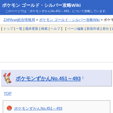
ポケモン ゴールド・シルバー攻略Wiki
このページでは「ポケモンずかんNo.451～493」について攻略しています。
ZAPAnet総合情報局
>
ポケモン ゴールド・シルバー攻略Wiki
> ポケモ
[
トップ
|
一覧
|
最終更新
|
検索
|
ヘルプ
] [
ページ編集
|
新規作成
|
差分
|
ポケモンずかんNo.451～493
†
TOP
ポケモンずかんNo.451～493