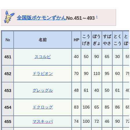
全国版ポケモンずかん
No.451～493
†
こう
ぼう
すば
とく
と
№
名前
HP
げき
ぎょ
やさ
こう
ぼ
スコルピ
40
50
90
65
30
5
451
ドラピオン
70
90
110
95
60
7
452
グレッグル
48
61
40
50
61
4
453
ドクロッグ
83
106
65
85
86
6
454
マスキッパ
74
100
72
46
90
7
455