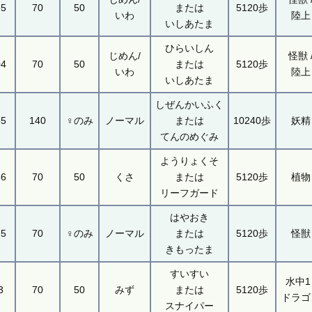
35
70
50
または
5120歩
いわ
陸上
いしあたま
ひらいしん
じめん/
怪獣 
04
70
50
または
5120歩
いわ
陸上
いしあたま
しぜんかいふく
55
140
♀のみ
ノーマル
または
10240歩
妖精
てんのめぐみ
ようりょくそ
66
70
50
くさ
または
5120歩
植物
リーフガード
はやおき
75
70
♀のみ
ノーマル
または
5120歩
怪獣
きもったま
すいすい
水中1 
3
70
50
みず
または
5120歩
ドラゴ
スナイパー