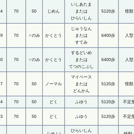
いしあたま
24
70
50
じめん
または
5120歩
怪獣
ひらいしん
じゅうなん
39
70
♂のみ
かくとう
または
6400歩
人型
すてみ
するどいめ
40
70
♂のみ
かくとう
または
6400歩
人型
てつのこぶし
マイペース
27
70
50
ノーマル
または
5120歩
怪獣
どんかん
14
70
50
どく
ふゆう
5120歩
不定
73
70
50
どく
ふゆう
5120歩
不定
ひらいしん
じめん/
怪獣 