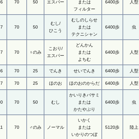
36
70
50
エスパー
または
6400歩
人型
フィルター
むしのしらせ
むし/
87
70
50
または
6400歩
虫
ひこう
テクニシャン
どんかん
こおり/
37
70
♀のみ
または
6400歩
人型
エスパー
よちむ
56
70
25
でんき
せいでんき
6400歩
人型
67
70
25
ほのお
ほのおのからだ
6400歩
人型
かいりきバサミ
00
70
50
むし
または
6400歩
虫
かたやぶり
いかく
11
70
♂のみ
ノーマル
または
5120歩
陸上
いかりのつぼ