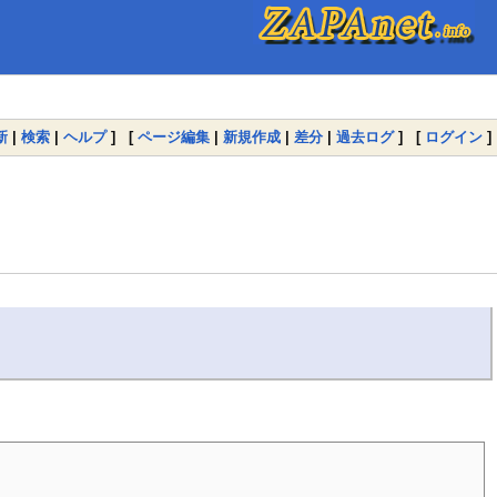
新
|
検索
|
ヘルプ
] [
ページ編集
|
新規作成
|
差分
|
過去ログ
] [
ログイン
]