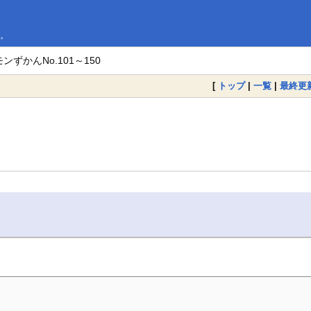
す。
ンずかんNo.101～150
[
トップ
|
一覧
|
最終更