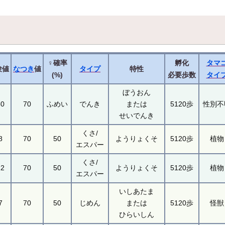
♀確率
孵化
タマ
験値
なつき
値
タイプ
特性
(%)
必要歩数
タイ
ぼうおん
50
70
ふめい
でんき
または
5120歩
性別不
せいでんき
くさ/
8
70
50
ようりょくそ
5120歩
植物
エスパー
くさ/
12
70
50
ようりょくそ
5120歩
植物
エスパー
いしあたま
7
70
50
じめん
または
5120歩
怪獣
ひらいしん