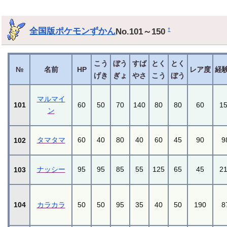
全国版ポケモンずかん
No.101～150
†
こう
ぼう
すば
とく
とく
№
名前
HP
レア度
経
げき
ぎょ
やさ
こう
ぼう
マルマイ
101
60
50
70
140
80
80
60
1
ン
タマタマ
60
40
80
40
60
45
90
9
102
ナッシー
95
95
85
55
125
65
45
2
103
104
カラカラ
50
50
95
35
40
50
190
8