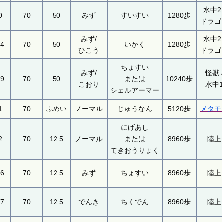
水中2 
0
70
50
みず
すいすい
1280歩
ドラゴ
みず/
水中2 
14
70
50
いかく
1280歩
ひこう
ドラゴ
ちょすい
みず/
怪獣 
19
70
50
または
10240歩
こおり
水中
シェルアーマー
1
70
ふめい
ノーマル
じゅうなん
5120歩
メタモ
にげあし
2
70
12.5
ノーマル
または
8960歩
陸上
てきおうりょく
96
70
12.5
みず
ちょすい
8960歩
陸上
97
70
12.5
でんき
ちくでん
8960歩
陸上