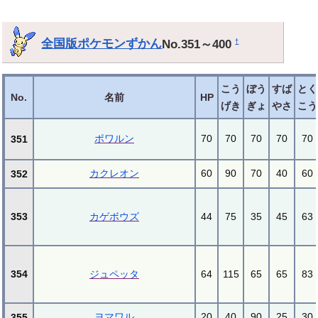
全国版ポケモンずかん
No.351～400
†
こう
ぼう
すば
とく
No.
名前
HP
げき
ぎょ
やさ
こう
ポワルン
70
70
70
70
70
351
カクレオン
60
90
70
40
60
352
353
カゲボウズ
44
75
35
45
63
354
ジュペッタ
64
115
65
65
83
ヨマワル
20
40
90
25
30
355