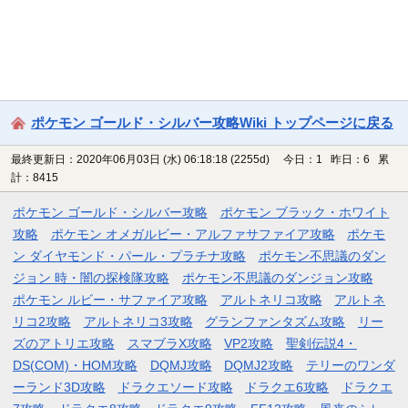
ポケモン ゴールド・シルバー攻略Wiki トップページに戻る
最終更新日：2020年06月03日 (水) 06:18:18
(2255d)
今日：1 昨日：6 累
計：8415
ポケモン ゴールド・シルバー攻略
ポケモン ブラック・ホワイト
攻略
ポケモン オメガルビー・アルファサファイア攻略
ポケモ
ン ダイヤモンド・パール・プラチナ攻略
ポケモン不思議のダン
ジョン 時・闇の探検隊攻略
ポケモン不思議のダンジョン攻略
ポケモン ルビー・サファイア攻略
アルトネリコ攻略
アルトネ
リコ2攻略
アルトネリコ3攻略
グランファンタズム攻略
リー
ズのアトリエ攻略
スマブラX攻略
VP2攻略
聖剣伝説4・
DS(COM)・HOM攻略
DQMJ攻略
DQMJ2攻略
テリーのワンダ
ーランド3D攻略
ドラクエソード攻略
ドラクエ6攻略
ドラクエ