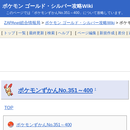
ポケモン ゴールド・シルバー攻略Wiki
このページでは「ポケモンずかんNo.351～400」について攻略しています。
ZAPAnet総合情報局
>
ポケモン ゴールド・シルバー攻略Wiki
> ポケモ
[
トップ
|
一覧
|
最終更新
|
検索
|
ヘルプ
] [
ページ編集
|
新規作成
|
差分
|
ポケモンずかんNo.351～400
†
TOP
ポケモンずかんNo.351～400