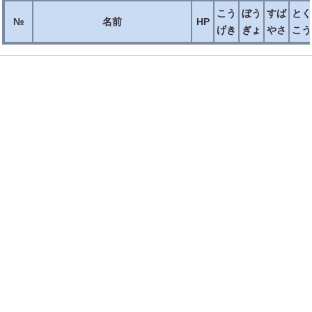
こう
ぼう
すば
とく
№
名前
HP
げき
ぎょ
やさ
こう