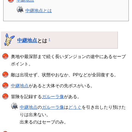
中継地点とは
中継地点
とは
†
奥地や最深部まで続く長いダンジョンの途中にあるセーブ
ポイント。
敵は出現せず、状態やおなか、PPなどが全回復する。
中継地点
があると大体その先ボスがいる。
冒険を記録する
ガルーラ像
がある。
中継地点
の
ガルーラ像
は
どうぐ
を引き出したり預けた
りは出来ない。
出来るのはセーブのみ。