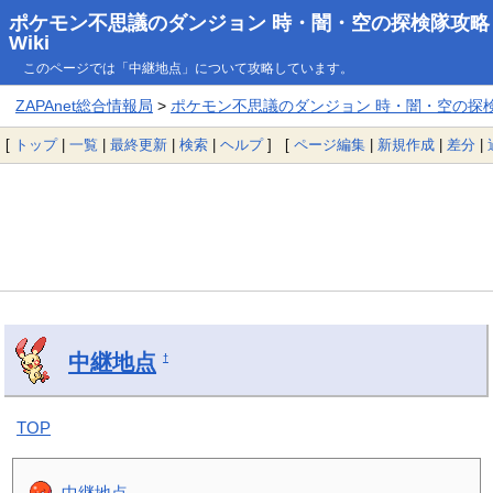
ポケモン不思議のダンジョン 時・闇・空の探検隊攻略
Wiki
このページでは「中継地点」について攻略しています。
ZAPAnet総合情報局
>
ポケモン不思議のダンジョン 時・闇・空の探検隊
[
トップ
|
一覧
|
最終更新
|
検索
|
ヘルプ
] [
ページ編集
|
新規作成
|
差分
|
中継地点
†
TOP
中継地点