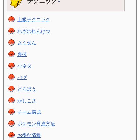
テクニック
†
上級テクニック
わざのれんけつ
さくせん
裏技
小ネタ
バグ
どろぼう
かしこさ
チーム構成
ポケモン育成方法
お得な情報