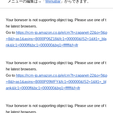
メニューの編集は→「
MenuBar
」からできます。
Your borwser is not supporting object tag. Please use one of t
he latest browsers.
Go to
https://rcm-jp.amazon.co.jp/e/cm?t=zapanet-22&o=9&p
=8&l=as1&asins=B000P06Z18&fc1=000000&IS2=1&lt1=_bla
nk&lc1=0000ff&bc1=000000&bg1=ffffff&f=ifr
Your borwser is not supporting object tag. Please use one of t
he latest browsers.
Go to
https://rcm-jp.amazon.co.jp/e/cm?t=zapanet-22&o=9&p
=8&l=as1&asins=B000P09MFY&fc1=000000&IS2=1&lt1=_bl
ank&lc1=0000ff&bc1=000000&bg1=ffffff&f=ifr
Your borwser is not supporting object tag. Please use one of t
he latest browsers.