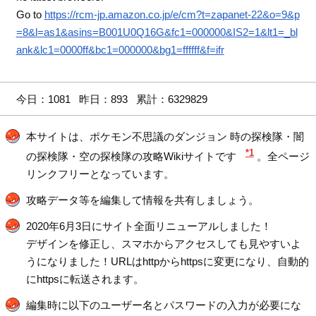
Go to
https://rcm-jp.amazon.co.jp/e/cm?t=zapanet-22&o=9&p
=8&l=as1&asins=B001U0Q16G&fc1=000000&IS2=1&lt1=_bl
ank&lc1=0000ff&bc1=000000&bg1=ffffff&f=ifr
今日：1081 昨日：893 累計：6329829
本サイトは、ポケモン不思議のダンジョン 時の探検隊・闇
*1
の探検隊・空の探検隊の攻略Wikiサイトです
。全ページ
リンクフリーとなっています。
攻略データ等を編集して情報を共有しましょう。
2020年6月3日にサイト全面リニューアルしました！
デザインを修正し、スマホからアクセスしても見やすいよ
うになりました！URLはhttpからhttpsに変更になり、自動的
にhttpsに転送されます。
編集時に以下のユーザー名とパスワードの入力が必要にな