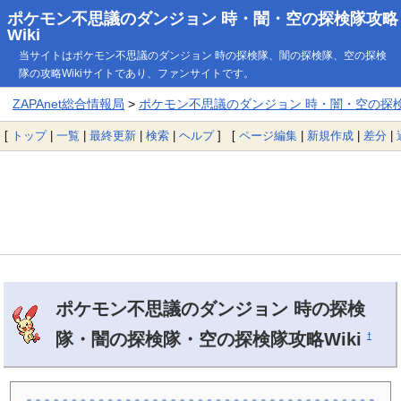
ポケモン不思議のダンジョン 時・闇・空の探検隊攻略
Wiki
当サイトはポケモン不思議のダンジョン 時の探検隊、闇の探検隊、空の探検
隊の攻略Wikiサイトであり、ファンサイトです。
ZAPAnet総合情報局
>
ポケモン不思議のダンジョン 時・闇・空の探検隊
[
トップ
|
一覧
|
最終更新
|
検索
|
ヘルプ
] [
ページ編集
|
新規作成
|
差分
|
ポケモン不思議のダンジョン 時の探検
隊・闇の探検隊・空の探検隊攻略Wiki
†