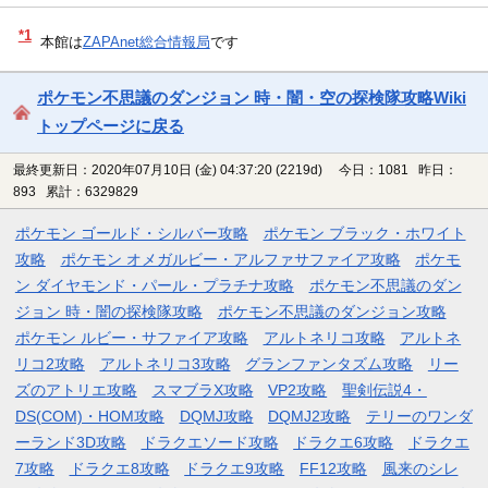
*1
本館は
ZAPAnet総合情報局
です
ポケモン不思議のダンジョン 時・闇・空の探検隊攻略Wiki
トップページに戻る
最終更新日：2020年07月10日 (金) 04:37:20
(2219d)
今日：1081 昨日：
893 累計：6329829
ポケモン ゴールド・シルバー攻略
ポケモン ブラック・ホワイト
攻略
ポケモン オメガルビー・アルファサファイア攻略
ポケモ
ン ダイヤモンド・パール・プラチナ攻略
ポケモン不思議のダン
ジョン 時・闇の探検隊攻略
ポケモン不思議のダンジョン攻略
ポケモン ルビー・サファイア攻略
アルトネリコ攻略
アルトネ
リコ2攻略
アルトネリコ3攻略
グランファンタズム攻略
リー
ズのアトリエ攻略
スマブラX攻略
VP2攻略
聖剣伝説4・
DS(COM)・HOM攻略
DQMJ攻略
DQMJ2攻略
テリーのワンダ
ーランド3D攻略
ドラクエソード攻略
ドラクエ6攻略
ドラクエ
7攻略
ドラクエ8攻略
ドラクエ9攻略
FF12攻略
風来のシレ