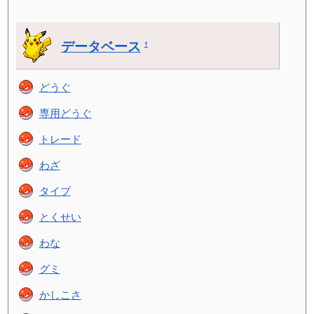
データベース
†
どうぐ
専用どうぐ
トレード
わざ
タイプ
とくせい
わな
グミ
かしこさ