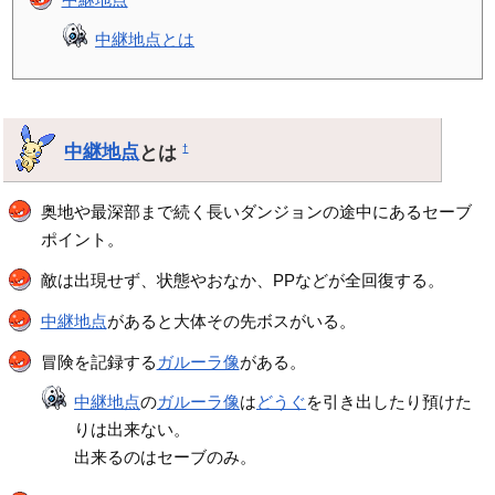
中継地点とは
中継地点
とは
†
奥地や最深部まで続く長いダンジョンの途中にあるセーブ
ポイント。
敵は出現せず、状態やおなか、PPなどが全回復する。
中継地点
があると大体その先ボスがいる。
冒険を記録する
ガルーラ像
がある。
中継地点
の
ガルーラ像
は
どうぐ
を引き出したり預けた
りは出来ない。
出来るのはセーブのみ。