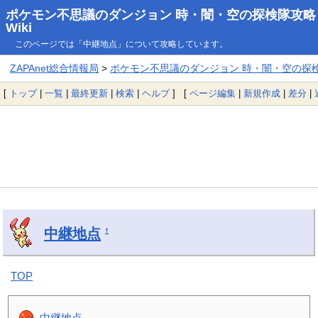
ポケモン不思議のダンジョン 時・闇・空の探検隊攻略
Wiki
このページでは「中継地点」について攻略しています。
ZAPAnet総合情報局
>
ポケモン不思議のダンジョン 時・闇・空の探検隊
[
トップ
|
一覧
|
最終更新
|
検索
|
ヘルプ
] [
ページ編集
|
新規作成
|
差分
|
中継地点
†
TOP
中継地点