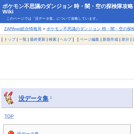
ポケモン不思議のダンジョン 時・闇・空の探検隊攻略
Wiki
このページでは「没データ集」について攻略しています。
ZAPAnet総合情報局
>
ポケモン不思議のダンジョン 時・闇・空の探検隊
[
トップ
|
一覧
|
最終更新
|
検索
|
ヘルプ
] [
ページ編集
|
新規作成
|
差分
|
没データ集
†
TOP
没データ集