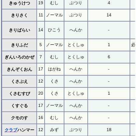
19
むし
ぶつり
4
きゅうけつ
11
ノーマル
ぶつり
14
きりさく
14
ひこう
へんか
-
きりばらい
5
ノーマル
とくしゅ
1
必
きりふだ
7
むし
とくしゅ
6
ぎんいろのかぜ
17
はがね
へんか
-
きんぞくおん
12
くさ
へんか
-
くさぶえ
20
くさ
とくしゅ
1
くさむすび
17
ノーマル
へんか
-
くすぐる
16
むし
へんか
-
クモのす
12
みず
ぶつり
18
クラブ
ハンマー