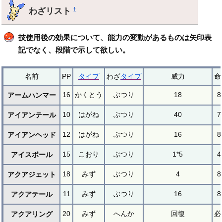
わざリスト
†
技使用後の効果について、能力の変動があるものは矢印表
記でなく、段階で示して欲しい。
名前
PP
タイプ
わざ
タイプ
威力
命
16
かくとう
ぶつり
18
8
アームハンマー
10
はがね
ぶつり
40
7
アイアンテール
12
はがね
ぶつり
16
8
アイアンヘッド
15
こおり
ぶつり
1*5
4
アイスボール
18
みず
ぶつり
4
8
アクアジェット
11
みず
ぶつり
16
8
アクアテール
20
みず
へんか
回復
必
アクアリング