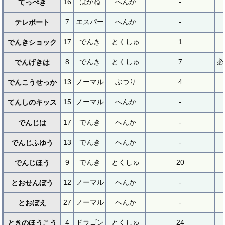
16
はがね
へんか
-
てっぺき
7
エスパー
へんか
-
テレポート
17
でんき
とくしゅ
1
でんきショック
8
でんき
とくしゅ
7
必
でんげきは
13
ノーマル
ぶつり
4
でんこうせっか
15
ノーマル
へんか
-
てんしのキッス
17
でんき
へんか
-
でんじは
13
でんき
へんか
-
でんじふゆう
9
でんき
とくしゅ
20
でんじほう
12
ノーマル
へんか
-
とおせんぼう
27
ノーマル
へんか
-
とおぼえ
4
ドラゴン
とくしゅ
24
ときのほうこう