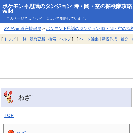
ポケモン不思議のダンジョン 時・闇・空の探検隊攻略
Wiki
このページでは「わざ」について攻略しています。
ZAPAnet総合情報局
>
ポケモン不思議のダンジョン 時・闇・空の探検隊
[
トップ
|
一覧
|
最終更新
|
検索
|
ヘルプ
] [
ページ編集
|
新規作成
|
差分
|
わざ
†
TOP
わざ