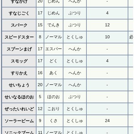
20
じめん
へんか
-
すなかけ
17
じめん
ぶつり
4
すなじごく
15
でんき
ぶつり
12
スパーク
8
ノーマル
とくしゅ
10
必
スピードスター
17
エスパー
へんか
-
スプーンまげ
17
どく
とくしゅ
4
スモッグ
16
あく
へんか
-
すりかえ
20
ノーマル
へんか
-
せいちょう
5
ほのお
ぶつり
-
せいなるほのお
12
こおり
とくしゅ
-
ぜったいれいど
9
くさ
とくしゅ
24
ソーラービーム
11
ノーマル
とくしゅ
-
ソニックブーム