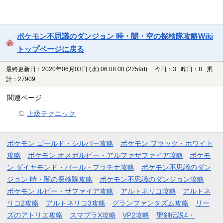
ポケモン不思議のダンジョン 時・闇・空の探検隊攻略Wiki
トップページに戻る
最終更新日：2020年06月03日 (水) 06:08:00
(2259d)
今日：3 昨日：8 累
計：27909
関連ページ
上級テクニック
ポケモン ゴールド・シルバー攻略
ポケモン ブラック・ホワイト
攻略
ポケモン オメガルビー・アルファサファイア攻略
ポケモ
ン ダイヤモンド・パール・プラチナ攻略
ポケモン不思議のダン
ジョン 時・闇の探検隊攻略
ポケモン不思議のダンジョン攻略
ポケモン ルビー・サファイア攻略
アルトネリコ攻略
アルトネ
リコ2攻略
アルトネリコ3攻略
グランファンタズム攻略
リー
ズのアトリエ攻略
スマブラX攻略
VP2攻略
聖剣伝説4・