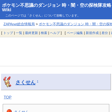
ポケモン不思議のダンジョン 時・闇・空の探検隊攻略
Wiki
このページでは「さくせん」について攻略しています。
ZAPAnet総合情報局
>
ポケモン不思議のダンジョン 時・闇・空の探検隊
[
トップ
|
一覧
|
最終更新
|
検索
|
ヘルプ
] [
ページ編集
|
新規作成
|
差分
|
さくせん
†
TOP
さくせん