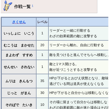
作戦一覧
†
さくせん
レベル
リーダーと一緒に行動する
1
いっしょに いこう
わざの効果範囲の敵に攻撃する
20
リーダーから離れ、自由に行動する
むこうは まかせた
1
敵を見つけると進んでそちらへ移動し
まよわず すすめ
敵と1マス開ける。
1
せんせい されない
敵が近づこうとすると攻撃する
HPが下がるとおびえ状態となり、敵
35
ムリは きんもつ
逃げている間は道具が使えなくなる
30
HPが下がると自分からは移動しなくな
じっと がまん
その場に留まって自分からは移動しな
10
そのばで たいき
わざの効果範囲に敵が来た場合はその