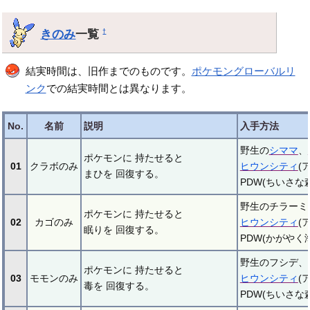
きのみ
一覧
†
結実時間は、旧作までのものです。
ポケモングローバルリ
ンク
での結実時間とは異なります。
No.
名前
説明
入手方法
野生の
シママ
、
ポケモンに 持たせると
01
クラボのみ
ヒウンシティ
(
まひを 回復する。
PDW(ちいさな森
野生のチラーミ
ポケモンに 持たせると
02
カゴのみ
ヒウンシティ
(
眠りを 回復する。
PDW(かがやく海
野生のフシデ、
ポケモンに 持たせると
03
モモンのみ
ヒウンシティ
(
毒を 回復する。
PDW(ちいさな森