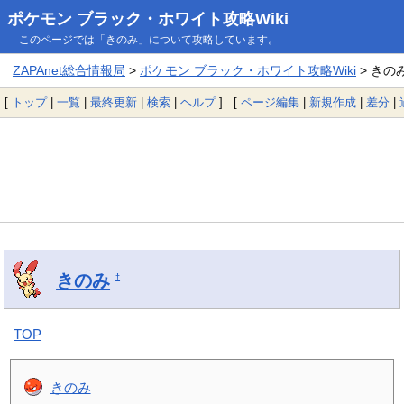
ポケモン ブラック・ホワイト攻略Wiki
このページでは「きのみ」について攻略しています。
ZAPAnet総合情報局
>
ポケモン ブラック・ホワイト攻略Wiki
> きの
[
トップ
|
一覧
|
最終更新
|
検索
|
ヘルプ
] [
ページ編集
|
新規作成
|
差分
|
きのみ
†
TOP
きのみ