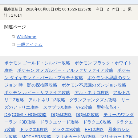
最終更新日：2020年06月03日 (水) 06:16:26
(2257d)
今日：2 昨日：1 累
計：17614
関連ページ
WikiName
一般アイテム
ポケモン ゴールド・シルバー攻略
ポケモン ブラック・ホワイト
攻略
ポケモン オメガルビー・アルファサファイア攻略
ポケモ
ン ダイヤモンド・パール・プラチナ攻略
ポケモン不思議のダン
ジョン 時・闇の探検隊攻略
ポケモン不思議のダンジョン攻略
ポケモン ルビー・サファイア攻略
アルトネリコ攻略
アルトネ
リコ2攻略
アルトネリコ3攻略
グランファンタズム攻略
リー
ズのアトリエ攻略
スマブラX攻略
VP2攻略
聖剣伝説4・
DS(COM)・HOM攻略
DQMJ攻略
DQMJ2攻略
テリーのワンダ
ーランド3D攻略
ドラクエソード攻略
ドラクエ6攻略
ドラクエ
7攻略
ドラクエ8攻略
ドラクエ9攻略
FF12攻略
風来のシレ
ン攻略
MOTHER3攻略
マリオカートWii攻略
マリオカート7攻