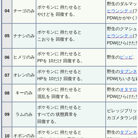
野生のダルマッ
ポケモンに 持たせると
04
チーゴのみ
ヒウンシティ
(
やけどを 回復する。
PDW(かがやく海
野生のクマシュ
ポケモンに 持たせると
05
ナナシのみ
ヒウンシティ
(
こおりを 回復する。
PDW(ひらけた空
ポケモンに 持たせると
ヒメリのみ
野生の
ピッピ
、
06
PPを 10だけ 回復する。
ポケモンに 持たせると
野生の
タブンネ
オレンのみ
07
HPを 10だけ 回復する。
PDW(ちいさな森
ポケモンに 持たせると
野生の
オタマロ
キーのみ
08
混乱を 回復する。
PDW(ひらけた空
ポケモンに 持たせると
ビレッジブリッ
09
ラムのみ
すべての 状態異常を
カゴメタウン(
回復する。
ポケモンに 持たせると
野生の
タブンネ
オボンのみ
10